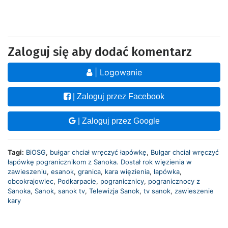
Zaloguj się aby dodać komentarz
| Logowanie
| Zaloguj przez Facebook
| Zaloguj przez Google
Tagi:
BiOSG
,
bułgar chciał wręczyć łapówkę
,
Bułgar chciał wręczyć
łapówkę pogranicznikom z Sanoka. Dostał rok więzienia w
zawieszeniu
,
esanok
,
granica
,
kara więzienia
,
łapówka
,
obcokrajowiec
,
Podkarpacie
,
pogranicznicy
,
pogranicznocy z
Sanoka
,
Sanok
,
sanok tv
,
Telewizja Sanok
,
tv sanok
,
zawieszenie
kary