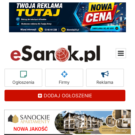
Ogłoszenia
Firmy
Reklama
DODAJ OGŁOSZENIE