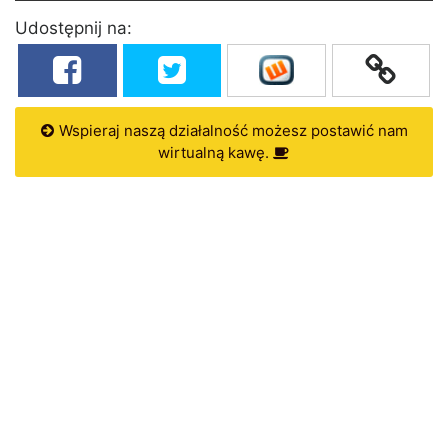
Udostępnij na:
Wspieraj naszą działalność możesz postawić nam
wirtualną kawę.