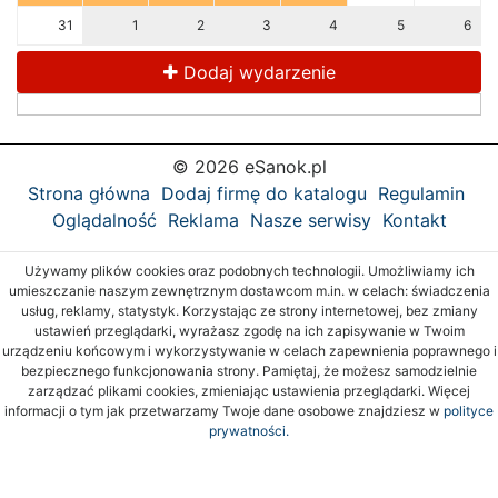
31
1
2
3
4
5
6
Dodaj wydarzenie
© 2026 eSanok.pl
Strona główna
Dodaj firmę do katalogu
Regulamin
Oglądalność
Reklama
Nasze serwisy
Kontakt
Używamy plików cookies oraz podobnych technologii. Umożliwiamy ich
umieszczanie naszym zewnętrznym dostawcom m.in. w celach: świadczenia
usług, reklamy, statystyk. Korzystając ze strony internetowej, bez zmiany
ustawień przeglądarki, wyrażasz zgodę na ich zapisywanie w Twoim
urządzeniu końcowym i wykorzystywanie w celach zapewnienia poprawnego i
bezpiecznego funkcjonowania strony. Pamiętaj, że możesz samodzielnie
zarządzać plikami cookies, zmieniając ustawienia przeglądarki. Więcej
informacji o tym jak przetwarzamy Twoje dane osobowe znajdziesz w
polityce
prywatności.