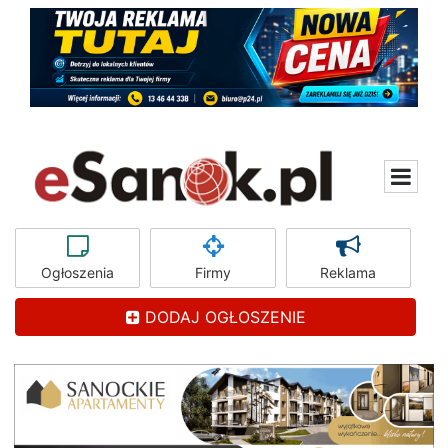
Ogłoszenia
Firmy
Reklama
DODAJ OGŁOSZENIE