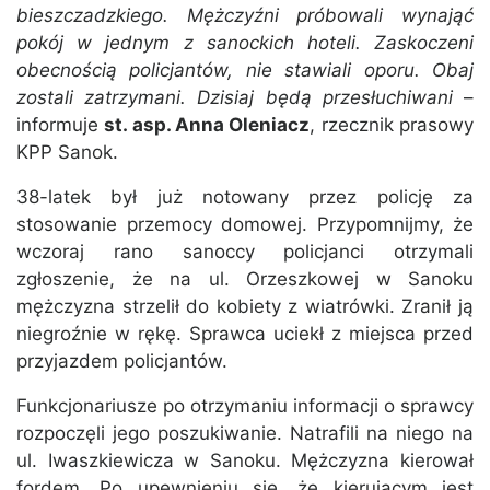
bieszczadzkiego. Mężczyźni próbowali wynająć
pokój w jednym z sanockich hoteli. Zaskoczeni
obecnością policjantów, nie stawiali oporu. Obaj
zostali zatrzymani. Dzisiaj będą przesłuchiwani
–
informuje
st. asp. Anna Oleniacz
, rzecznik prasowy
KPP Sanok.
38-latek był już notowany przez policję za
stosowanie przemocy domowej. Przypomnijmy, że
wczoraj rano sanoccy policjanci otrzymali
zgłoszenie, że na ul. Orzeszkowej w Sanoku
mężczyzna strzelił do kobiety z wiatrówki. Zranił ją
niegroźnie w rękę. Sprawca uciekł z miejsca przed
przyjazdem policjantów.
Funkcjonariusze po otrzymaniu informacji o sprawcy
rozpoczęli jego poszukiwanie. Natrafili na niego na
ul. Iwaszkiewicza w Sanoku. Mężczyzna kierował
fordem. Po upewnieniu się, że kierującym jest