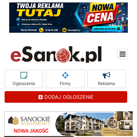
Ogłoszenia
Firmy
Reklama
DODAJ OGŁOSZENIE