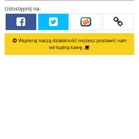
Udostępnij na:
Wspieraj naszą działalność możesz postawić nam
wirtualną kawę.