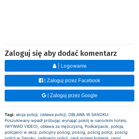
Zaloguj się aby dodać komentarz
| Logowanie
| Zaloguj przez Facebook
| Zaloguj przez Google
Tagi:
akcja policji
,
obława policji
,
OBŁAWA W SANOKU:
Poszukiwany wpadł próbując wynająć pokój w sanockim hotelu
(WYWIAD VIDEO)
,
obława za mężczyzną
,
Podkarpacie
,
policja
,
policjanci w akcji
,
policyjny pościg
,
pościg
,
pościg policji
,
pościg
policji w Sanoku
,
radiowóz policji
,
ranił nożem kobietę
,
ranni