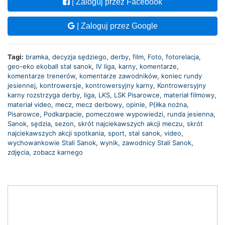
| Zaloguj przez Facebook
| Zaloguj przez Google
Tagi:
bramka
,
decyzja sędziego
,
derby
,
film
,
Foto
,
fotorelacja
,
geo-eko ekoball stal sanok
,
IV liga
,
karny
,
komentarze
,
komentarze trenerów
,
komentarze zawodników
,
koniec rundy
jesiennej
,
kontrowersje
,
kontrowersyjny karny
,
Kontrowersyjny
karny rozstrzyga derby
,
liga
,
LKS
,
LSK Pisarowce
,
materiał filmowy
,
materiał video
,
mecz
,
mecz derbowy
,
opinie
,
P{iłka nożna
,
Pisarowce
,
Podkarpacie
,
pomeczowe wypowiedzi
,
runda jesienna
,
Sanok
,
sędzia
,
sezon
,
skrót najciekawszych akcji meczu
,
skrót
najciekawszych akcji spotkania
,
sport
,
stal sanok
,
video
,
wychowankowie Stali Sanok
,
wynik
,
zawodnicy Stali Sanok
,
zdjęcia
,
zobacz karnego