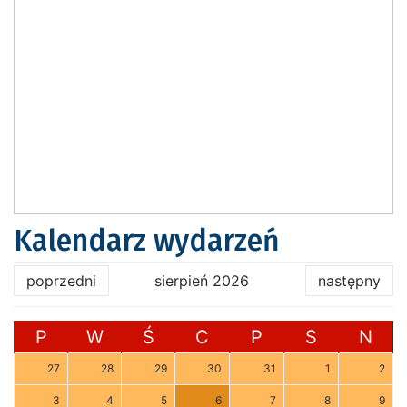
Kalendarz wydarzeń
poprzedni
sierpień 2026
następny
P
W
Ś
C
P
S
N
27
28
29
30
31
1
2
3
4
5
6
7
8
9