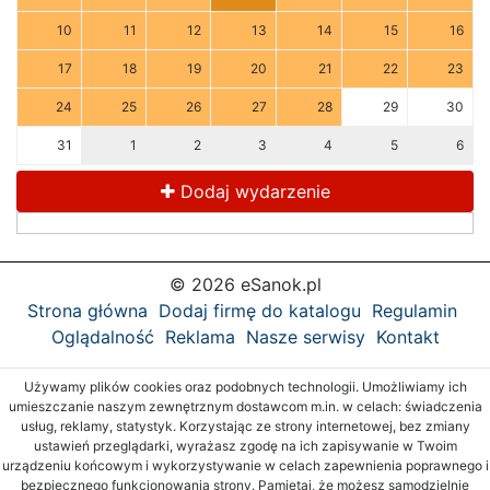
10
11
12
13
14
15
16
17
18
19
20
21
22
23
24
25
26
27
28
29
30
31
1
2
3
4
5
6
Dodaj wydarzenie
© 2026 eSanok.pl
Strona główna
Dodaj firmę do katalogu
Regulamin
Oglądalność
Reklama
Nasze serwisy
Kontakt
Używamy plików cookies oraz podobnych technologii. Umożliwiamy ich
umieszczanie naszym zewnętrznym dostawcom m.in. w celach: świadczenia
usług, reklamy, statystyk. Korzystając ze strony internetowej, bez zmiany
ustawień przeglądarki, wyrażasz zgodę na ich zapisywanie w Twoim
urządzeniu końcowym i wykorzystywanie w celach zapewnienia poprawnego i
bezpiecznego funkcjonowania strony. Pamiętaj, że możesz samodzielnie