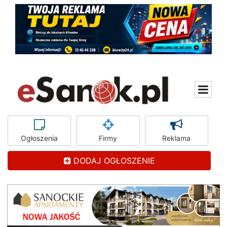
Ogłoszenia
Firmy
Reklama
DODAJ OGŁOSZENIE