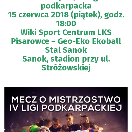
podkarpacka
15 czerwca 2018 (piątek), godz.
18:00
Wiki Sport Centrum LKS
Pisarowce – Geo-Eko Ekoball
Stal Sanok
Sanok, stadion przy ul.
Stróżowskiej