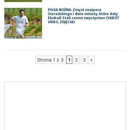
PIŁKA NOŻNA: Zmysł snajpera
Sieradzkiego i dwie minuty, które dały
Ekoball Stali cenne zwycięstwo (SKRÓT
VIDEO, ZDJĘCIA)
Strona 1 z 3
1
2
3
»