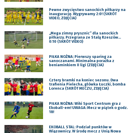
Pewne zwycięstwo sanockich piłkarzy na
inaugurację. Wygrywamy 2:0! (SKRÓT
VIDEO, ZDJĘCIA)
„Mega zimny prysznic” dla sanockich
piłkarzy. Przegrana ze Stalą Rzeszów…
0:10 (SKRÓT VIDEO)
PIŁKA NOŻNA: Pierwszy sparing za
sanoczanami. Minimalna porażka z
beniaminkiem II ligi (ZDJĘCIA)
Cztery bramki na koniec sezonu. Dwa
trafienia Pielecha, główka Łuczki, bomba
Lorenca (SKRÓT MECZU, ZDJĘCIA)
PIŁKA NOŻNA: Wiki Sport Centrum gra z
Ekoball-em! UWAGA: Mecz w piątek o godz.
18!
EKOBALL STAL: Podział punktów w
Wiązownicy. W środę mecz z Unią Nowa