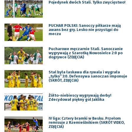
Pojedynek dwóch Stali. Tylko zwycięstwo!
PUCHAR POLSKI: Sanoccy piłkarze mają
awans bez gry. Lesko nie przystąpi do
meczu
Pucharowe męczarnie Stali. Sanoczanie
wygrywają z Szarotką Nowosielce 2:0 po
dogrywce (ZDJĘCIA)
Stal była łaskawa dla rywala i wygrała
„tylko” 3:0. Defensywa sanoczan imponuje
(SKRÓT, ZDJĘCIA)
Żółto-niebiescy wygrywają derby!
Zdecydował piękny gol Jaklika
IV liga: Cztery bramki w Besku. Przełom
remisuje z Rzemieślnikiem (SKRÓT VIDEO,
ZDJĘCIA)