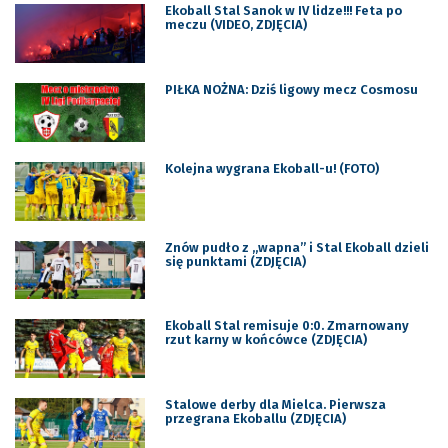
Ekoball Stal Sanok w IV lidze!!! Feta po
meczu (VIDEO, ZDJĘCIA)
PIŁKA NOŻNA: Dziś ligowy mecz Cosmosu
Kolejna wygrana Ekoball-u! (FOTO)
Znów pudło z „wapna” i Stal Ekoball dzieli
się punktami (ZDJĘCIA)
Ekoball Stal remisuje 0:0. Zmarnowany
rzut karny w końcówce (ZDJĘCIA)
Stalowe derby dla Mielca. Pierwsza
przegrana Ekoballu (ZDJĘCIA)