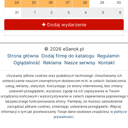
24
25
26
27
28
29
30
31
1
2
3
4
5
6
Dodaj wydarzenie
© 2026 eSanok.pl
Strona główna
Dodaj firmę do katalogu
Regulamin
Oglądalność
Reklama
Nasze serwisy
Kontakt
Używamy plików cookies oraz podobnych technologii. Umożliwiamy ich
umieszczanie naszym zewnętrznym dostawcom m.in. w celach: świadczenia
usług, reklamy, statystyk. Korzystając ze strony internetowej, bez zmiany
ustawień przeglądarki, wyrażasz zgodę na ich zapisywanie w Twoim
urządzeniu końcowym i wykorzystywanie w celach zapewnienia poprawnego i
bezpiecznego funkcjonowania strony. Pamiętaj, że możesz samodzielnie
zarządzać plikami cookies, zmieniając ustawienia przeglądarki. Więcej
informacji o tym jak przetwarzamy Twoje dane osobowe znajdziesz w
polityce
prywatności.