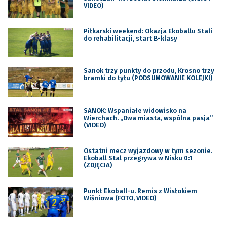
VIDEO)
Piłkarski weekend: Okazja Ekoballu Stali
do rehabilitacji, start B-klasy
Sanok trzy punkty do przodu, Krosno trzy
bramki do tyłu (PODSUMOWANIE KOLEJKI)
SANOK: Wspaniałe widowisko na
Wierchach. „Dwa miasta, wspólna pasja”
(VIDEO)
Ostatni mecz wyjazdowy w tym sezonie.
Ekoball Stal przegrywa w Nisku 0:1
(ZDJĘCIA)
Punkt Ekoball-u. Remis z Wisłokiem
Wiśniowa (FOTO, VIDEO)