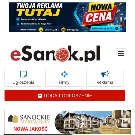
Ogłoszenia
Firmy
Reklama
DODAJ OGŁOSZENIE