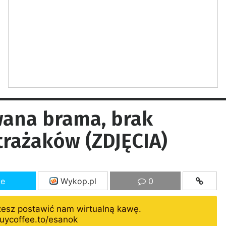
ana brama, brak
trażaków (ZDJĘCIA)
ze
Wykop.pl
0
żesz postawić nam wirtualną kawę.
uycoffee.to/esanok