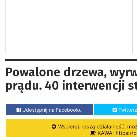
Powalone drzewa, wyrw
prądu. 40 interwencji s
Udostępnij na Facebooku
Twitter
Wspieraj naszą działalność, mo
KAWA: https://b