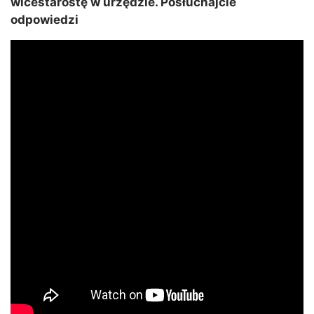
wicestarostę w urzędzie. Posłuchajcie
odpowiedzi