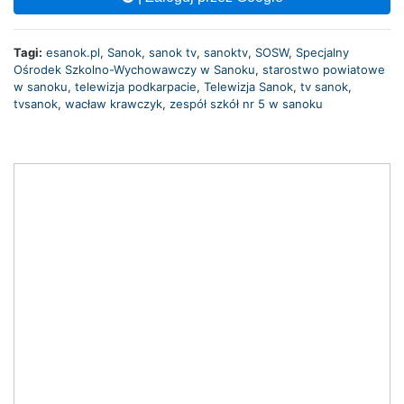
Tagi:
esanok.pl
,
Sanok
,
sanok tv
,
sanoktv
,
SOSW
,
Specjalny
Ośrodek Szkolno-Wychowawczy w Sanoku
,
starostwo powiatowe
w sanoku
,
telewizja podkarpacie
,
Telewizja Sanok
,
tv sanok
,
tvsanok
,
wacław krawczyk
,
zespół szkół nr 5 w sanoku