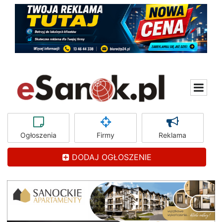
Ogłoszenia
Firmy
Reklama
DODAJ OGŁOSZENIE