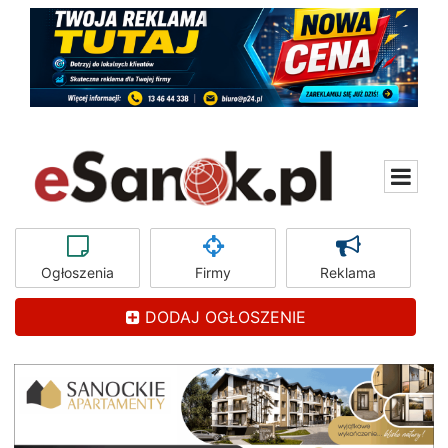
Ogłoszenia
Firmy
Reklama
DODAJ OGŁOSZENIE