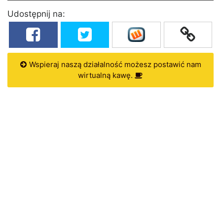
Udostępnij na:
Wspieraj naszą działalność możesz postawić nam
wirtualną kawę.