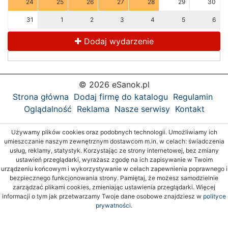
24
25
26
27
28
29
30
31
1
2
3
4
5
6
Dodaj wydarzenie
© 2026 eSanok.pl
Strona główna
Dodaj firmę do katalogu
Regulamin
Oglądalność
Reklama
Nasze serwisy
Kontakt
Używamy plików cookies oraz podobnych technologii. Umożliwiamy ich
umieszczanie naszym zewnętrznym dostawcom m.in. w celach: świadczenia
usług, reklamy, statystyk. Korzystając ze strony internetowej, bez zmiany
ustawień przeglądarki, wyrażasz zgodę na ich zapisywanie w Twoim
urządzeniu końcowym i wykorzystywanie w celach zapewnienia poprawnego i
bezpiecznego funkcjonowania strony. Pamiętaj, że możesz samodzielnie
zarządzać plikami cookies, zmieniając ustawienia przeglądarki. Więcej
informacji o tym jak przetwarzamy Twoje dane osobowe znajdziesz w
polityce
prywatności.