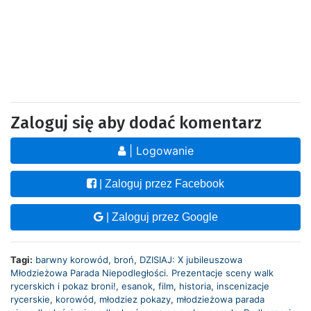
Zaloguj się aby dodać komentarz
| Logowanie
| Zaloguj przez Facebook
| Zaloguj przez Google
Tagi:
barwny korowód
,
broń
,
DZISIAJ: X jubileuszowa
Młodzieżowa Parada Niepodległości. Prezentacje sceny walk
rycerskich i pokaz broni!
,
esanok
,
film
,
historia
,
inscenizacje
rycerskie
,
korowód
,
młodziez pokazy
,
młodzieżowa parada