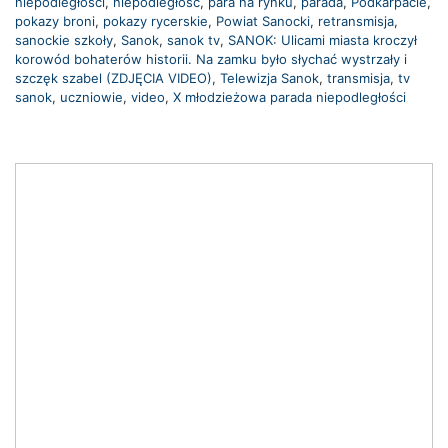
niepodległości
,
niepodległosć
,
para na rynku
,
parada
,
Podkarpacie
,
pokazy broni
,
pokazy rycerskie
,
Powiat Sanocki
,
retransmisja
,
sanockie szkoły
,
Sanok
,
sanok tv
,
SANOK: Ulicami miasta kroczył
korowód bohaterów historii. Na zamku było słychać wystrzały i
szczęk szabel (ZDJĘCIA VIDEO)
,
Telewizja Sanok
,
transmisja
,
tv
sanok
,
uczniowie
,
video
,
X młodzieżowa parada niepodległości