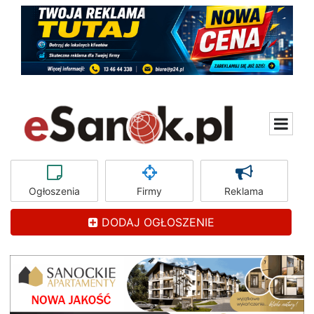
Ogłoszenia
Firmy
Reklama
DODAJ OGŁOSZENIE