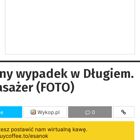
lny wypadek w Długiem.
asażer (FOTO)
ze
Wykop.pl
0
żesz postawić nam wirtualną kawę.
uycoffee.to/esanok