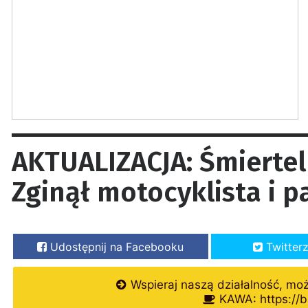
AKTUALIZACJA: Śmierte
Zginął motocyklista i p
Udostępnij na Facebooku
Twitter
Wspieraj naszą działalność, mo
KAWA: https://b