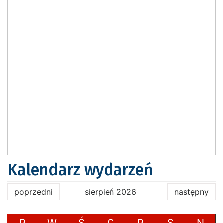
Kalendarz wydarzeń
poprzedni
sierpień 2026
następny
P
W
Ś
C
P
S
N