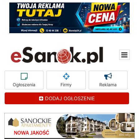
Ogłoszenia
Firmy
Reklama
DODAJ OGŁOSZENIE