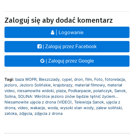
Zaloguj się aby dodać komentarz
| Logowanie
| Zaloguj przez Facebook
| Zaloguj przez Google
Tagi:
baza WOPR
,
Bieszczady
,
cypel
,
dron
,
film
,
Foto
,
fotorelacja
,
jezioro
,
Jezioro Solińskie
,
krajobrazy
,
materiał filmowy
,
materiał
video
,
niesamowite widoki
,
plaża
,
Podkarpacie
,
polańczyk
,
Sanok
,
Solina
,
SOLINA: Wkrótce jezioro znów będzie tętnić życiem...
Niesamowite ujęcia z drona (VIDEO)
,
Telewizja Sanok
,
ujęcia z
drona
,
video
,
wakacje
,
woda
,
wysoki stan wody
,
zalew soliński
,
zatoka
,
zdjęcia
,
zdjęcia z drona