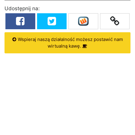
Udostępnij na:
Wspieraj naszą działalność możesz postawić nam
wirtualną kawę.