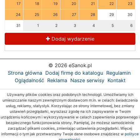
17
18
19
20
21
22
23
24
25
26
27
28
29
30
31
1
2
3
4
5
6
Dodaj wydarzenie
© 2026 eSanok.pl
Strona główna
Dodaj firmę do katalogu
Regulamin
Oglądalność
Reklama
Nasze serwisy
Kontakt
Używamy plików cookies oraz podobnych technologii. Umożliwiamy ich
umieszczanie naszym zewnętrznym dostawcom m.in. w celach: świadczenia
usług, reklamy, statystyk. Korzystając ze strony internetowej, bez zmiany
ustawień przeglądarki, wyrażasz zgodę na ich zapisywanie w Twoim
urządzeniu końcowym i wykorzystywanie w celach zapewnienia poprawnego i
bezpiecznego funkcjonowania strony. Pamiętaj, że możesz samodzielnie
zarządzać plikami cookies, zmieniając ustawienia przeglądarki. Więcej
informacji o tym jak przetwarzamy Twoje dane osobowe znajdziesz w
polityce
prywatności.