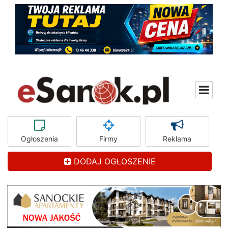
Ogłoszenia
Firmy
Reklama
DODAJ OGŁOSZENIE