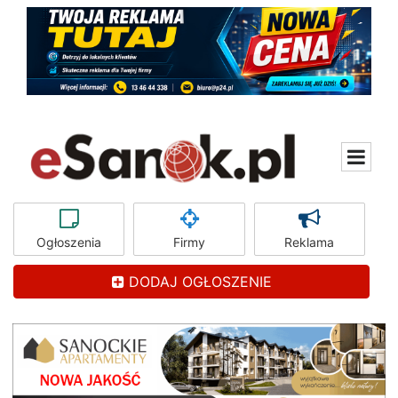
Ogłoszenia
Firmy
Reklama
DODAJ OGŁOSZENIE