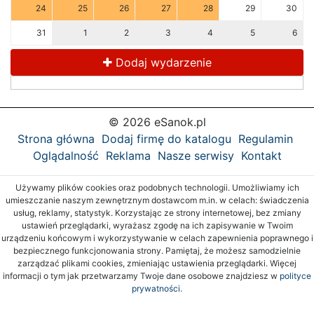
24
25
26
27
28
29
30
31
1
2
3
4
5
6
Dodaj wydarzenie
© 2026 eSanok.pl
Strona główna
Dodaj firmę do katalogu
Regulamin
Oglądalność
Reklama
Nasze serwisy
Kontakt
Używamy plików cookies oraz podobnych technologii. Umożliwiamy ich
umieszczanie naszym zewnętrznym dostawcom m.in. w celach: świadczenia
usług, reklamy, statystyk. Korzystając ze strony internetowej, bez zmiany
ustawień przeglądarki, wyrażasz zgodę na ich zapisywanie w Twoim
urządzeniu końcowym i wykorzystywanie w celach zapewnienia poprawnego i
bezpiecznego funkcjonowania strony. Pamiętaj, że możesz samodzielnie
zarządzać plikami cookies, zmieniając ustawienia przeglądarki. Więcej
informacji o tym jak przetwarzamy Twoje dane osobowe znajdziesz w
polityce
prywatności.