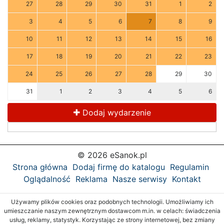
27
28
29
30
31
1
2
3
4
5
6
7
8
9
10
11
12
13
14
15
16
17
18
19
20
21
22
23
24
25
26
27
28
29
30
31
1
2
3
4
5
6
Dodaj wydarzenie
© 2026 eSanok.pl
Strona główna
Dodaj firmę do katalogu
Regulamin
Oglądalność
Reklama
Nasze serwisy
Kontakt
Używamy plików cookies oraz podobnych technologii. Umożliwiamy ich
umieszczanie naszym zewnętrznym dostawcom m.in. w celach: świadczenia
usług, reklamy, statystyk. Korzystając ze strony internetowej, bez zmiany