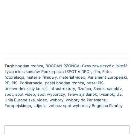
Tagi:
bogdan rzońca
,
BOGDAN RZOŃCA: Czas zawalczyć o jakość
życia mieszkańców Podkarpacia (SPOT VIDEO)
,
film
,
Foto
,
fotorelacja
,
materiał filmowy
,
materiał video
,
Parlament Europejski
,
PE
,
PIS
,
Podkarpacie
,
poseł bogdan rzońca
,
poseł PiS
,
przewodniczący komisji infrastruktury
,
Rzońca
,
Sanok
,
sanoktv
,
spot
,
spot video
,
spot wyborczy
,
Telewizja Sanok
,
tvsanok
,
UE
,
Unia Europejska
,
video
,
wybory
,
wybory do Parlamentu
Europejskiego
,
zdjęcia
,
zobacz spot wyborczy Bogdana Rzońcy