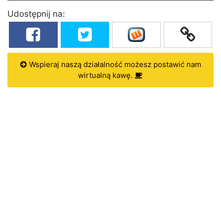
Udostępnij na:
Wspieraj naszą działalność możesz postawić nam
wirtualną kawę.