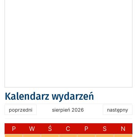
Kalendarz wydarzeń
poprzedni
sierpień 2026
następny
P
W
Ś
C
P
S
N