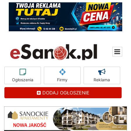
Ogłoszenia
Firmy
Reklama
DODAJ OGŁOSZENIE