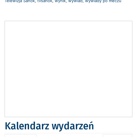
Telewizja Sanok
,
tvsanok
,
wynik
,
wywiad
,
wywiady po meczu
Kalendarz wydarzeń