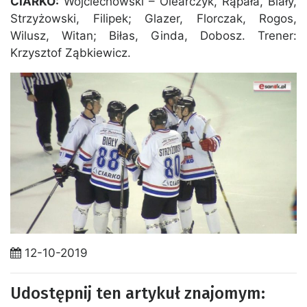
CIARKO:
Wojciechowski – Olearczyk, Rąpała, Biały,
Strzyżowski, Filipek; Glazer, Florczak, Rogos,
Wilusz, Witan; Biłas, Ginda, Dobosz. Trener:
Krzysztof Ząbkiewicz.
12-10-2019
Udostępnij ten artykuł znajomym: