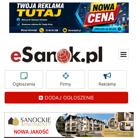
Ogłoszenia
Firmy
Reklama
DODAJ OGŁOSZENIE