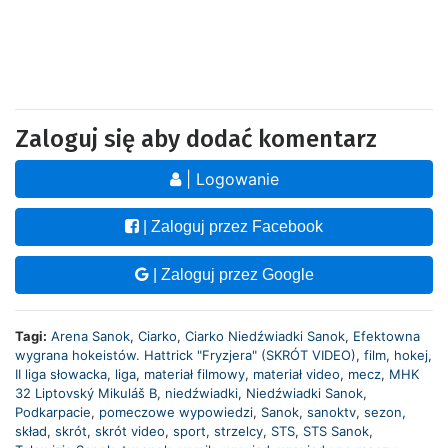
Zaloguj się aby dodać komentarz
| Logowanie
| Zaloguj przez Facebook
| Zaloguj przez Google
Tagi:
Arena Sanok
,
Ciarko
,
Ciarko Niedźwiadki Sanok
,
Efektowna
wygrana hokeistów. Hattrick "Fryzjera" (SKRÓT VIDEO)
,
film
,
hokej
,
II liga słowacka
,
liga
,
materiał filmowy
,
materiał video
,
mecz
,
MHK
32 Liptovský Mikuláš B
,
niedźwiadki
,
Niedźwiadki Sanok
,
Podkarpacie
,
pomeczowe wypowiedzi
,
Sanok
,
sanoktv
,
sezon
,
skład
,
skrót
,
skrót video
,
sport
,
strzelcy
,
STS
,
STS Sanok
,