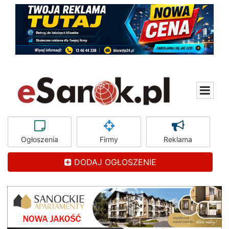
Ogłoszenia
Firmy
Reklama
DODAJ OGŁOSZENIE