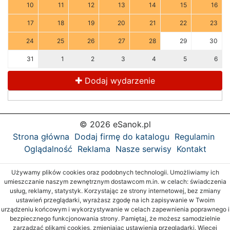
10
11
12
13
14
15
16
17
18
19
20
21
22
23
24
25
26
27
28
29
30
31
1
2
3
4
5
6
Dodaj wydarzenie
© 2026 eSanok.pl
Strona główna
Dodaj firmę do katalogu
Regulamin
Oglądalność
Reklama
Nasze serwisy
Kontakt
Używamy plików cookies oraz podobnych technologii. Umożliwiamy ich
umieszczanie naszym zewnętrznym dostawcom m.in. w celach: świadczenia
usług, reklamy, statystyk. Korzystając ze strony internetowej, bez zmiany
ustawień przeglądarki, wyrażasz zgodę na ich zapisywanie w Twoim
urządzeniu końcowym i wykorzystywanie w celach zapewnienia poprawnego i
bezpiecznego funkcjonowania strony. Pamiętaj, że możesz samodzielnie
zarządzać plikami cookies, zmieniając ustawienia przeglądarki. Więcej