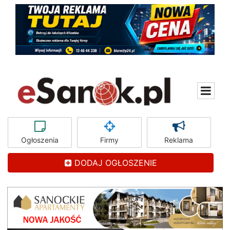
Ogłoszenia
Firmy
Reklama
DODAJ OGŁOSZENIE