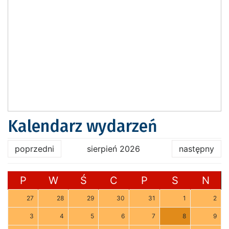
Kalendarz wydarzeń
poprzedni
sierpień 2026
następny
P
W
Ś
C
P
S
N
27
28
29
30
31
1
2
3
4
5
6
7
8
9