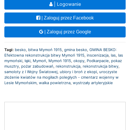
| Logowanie
| Zaloguj przez Facebook
| Zaloguj przez Google
Tagi:
besko
,
bitwa Mymoń 1915
,
gmina besko
,
GMINA BESKO:
Efektowna rekonstrukcja bitwy Mymoń 1915
,
inscenizacja
,
las
,
las
mymoński
,
łąki
,
Mymoń
,
Mymoń 1915
,
okopy
,
Podkarpacie
,
pokaz
musztry
,
pożar zabudowań
,
rekonstrukcja
,
rekonstrukcja bitwy
,
samoloty z I Wojny Światowej
,
ubiory i broń z ekopi
,
uroczyste
złożenie kwiatów na mogiłach poległych - cmentarz wojenny w
Lesie Mymońskim
,
walka powietrzna
,
wystrzały artyleryjskie