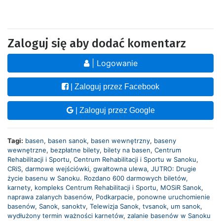
Zaloguj się aby dodać komentarz
| Logowanie
| Zaloguj przez Facebook
| Zaloguj przez Google
Tagi:
basen
,
basen sanok
,
basen wewnętrzny
,
baseny
wewnętrzne
,
bezpłatne bilety
,
bilety na basen
,
Centrum
Rehabilitacji i Sportu
,
Centrum Rehabilitacji i Sportu w Sanoku
,
CRiS
,
darmowe wejściówki
,
gwałtowna ulewa
,
JUTRO: Drugie
życie basenu w Sanoku. Rozdano 600 darmowych biletów
,
karnety
,
kompleks Centrum Rehabilitacji i Sportu
,
MOSiR Sanok
,
naprawa zalanych basenów
,
Podkarpacie
,
ponowne uruchomienie
basenów
,
Sanok
,
sanoktv
,
Telewizja Sanok
,
tvsanok
,
um sanok
,
wydłużony termin ważności karnetów
,
zalanie basenów w Sanoku