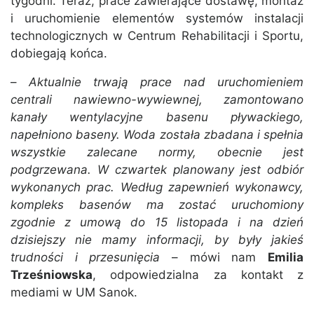
tygodni. Teraz, prace zawierające dostawę, montaż
i uruchomienie elementów systemów instalacji
technologicznych w Centrum Rehabilitacji i Sportu,
dobiegają końca.
–
Aktualnie trwają prace nad uruchomieniem
centrali nawiewno-wywiewnej, zamontowano
kanały wentylacyjne basenu pływackiego,
napełniono baseny. Woda została zbadana i spełnia
wszystkie zalecane normy, obecnie jest
podgrzewana. W czwartek planowany jest odbiór
wykonanych prac. Według zapewnień wykonawcy,
kompleks basenów ma zostać uruchomiony
zgodnie z umową do 15 listopada i na dzień
dzisiejszy nie mamy informacji, by były jakieś
trudności i przesunięcia
– mówi nam
Emilia
Trześniowska
, odpowiedzialna za kontakt z
mediami w UM Sanok.