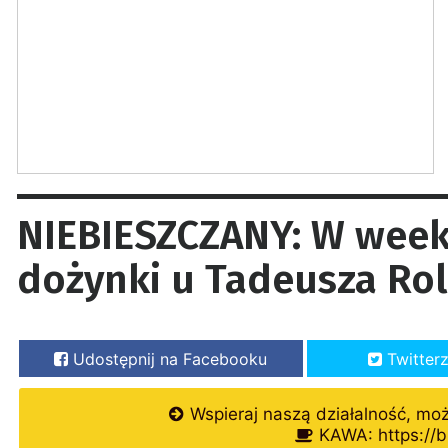
NIEBIESZCZANY: W week
dożynki u Tadeusza Ro
Udostępnij na Facebooku
Twitter
Wspieraj naszą działalność, mo
KAWA: https://b