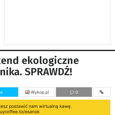
end ekologiczne
lnika. SPRAWDŹ!
ze
Wykop.pl
0
żesz postawić nam wirtualną kawę.
uycoffee.to/esanok