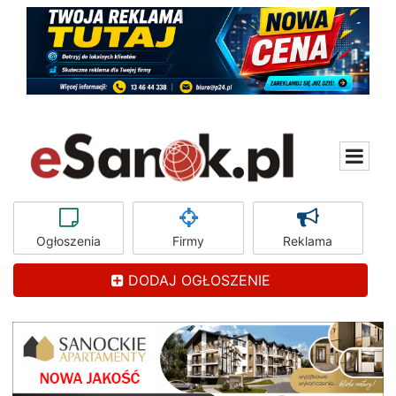
Ogłoszenia
Firmy
Reklama
DODAJ OGŁOSZENIE