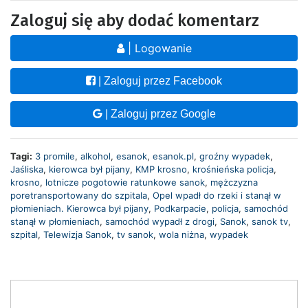
Zaloguj się aby dodać komentarz
| Logowanie
| Zaloguj przez Facebook
| Zaloguj przez Google
Tagi:
3 promile
,
alkohol
,
esanok
,
esanok.pl
,
groźny wypadek
,
Jaśliska
,
kierowca był pijany
,
KMP krosno
,
krośnieńska policja
,
krosno
,
lotnicze pogotowie ratunkowe sanok
,
mężczyzna
poretransportowany do szpitala
,
Opel wpadł do rzeki i stanął w
płomieniach. Kierowca był pijany
,
Podkarpacie
,
policja
,
samochód
stanął w płomieniach
,
samochód wypadł z drogi
,
Sanok
,
sanok tv
,
szpital
,
Telewizja Sanok
,
tv sanok
,
wola niżna
,
wypadek