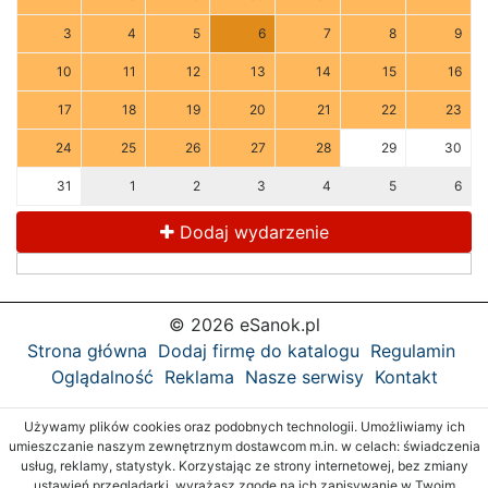
3
4
5
6
7
8
9
10
11
12
13
14
15
16
17
18
19
20
21
22
23
24
25
26
27
28
29
30
31
1
2
3
4
5
6
Dodaj wydarzenie
© 2026 eSanok.pl
Strona główna
Dodaj firmę do katalogu
Regulamin
Oglądalność
Reklama
Nasze serwisy
Kontakt
Używamy plików cookies oraz podobnych technologii. Umożliwiamy ich
umieszczanie naszym zewnętrznym dostawcom m.in. w celach: świadczenia
usług, reklamy, statystyk. Korzystając ze strony internetowej, bez zmiany
ustawień przeglądarki, wyrażasz zgodę na ich zapisywanie w Twoim