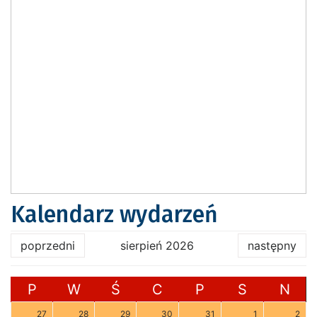
Kalendarz wydarzeń
poprzedni
sierpień 2026
następny
P
W
Ś
C
P
S
N
27
28
29
30
31
1
2