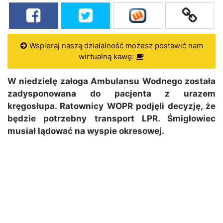
Wspieraj naszą działalność możesz postawić nam
wirtualną kawę:
W niedzielę załoga Ambulansu Wodnego została
zadysponowana do pacjenta z urazem
kręgosłupa. Ratownicy WOPR podjęli decyzję, że
będzie potrzebny transport LPR. Śmigłowiec
musiał lądować na wyspie okresowej.