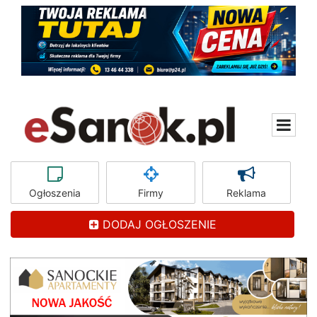
Ogłoszenia
Firmy
Reklama
DODAJ OGŁOSZENIE