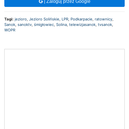
| Zaloguj przez Google
Tagi:
jezioro
,
Jezioro Solińskie
,
LPR
,
Podkarpacie
,
ratownicy
,
Sanok
,
sanoktv
,
śmigłowiec
,
Solina
,
telewizjasanok
,
tvsanok
,
WOPR