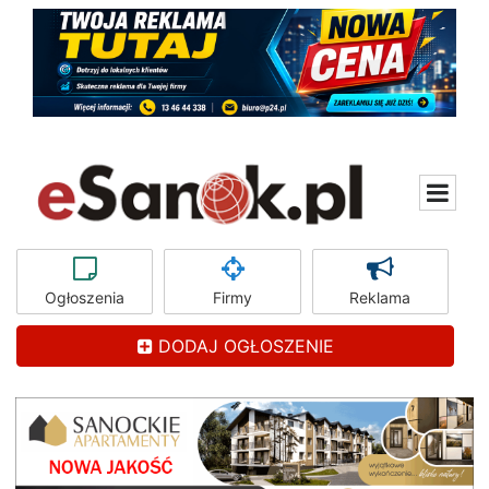
Ogłoszenia
Firmy
Reklama
DODAJ OGŁOSZENIE