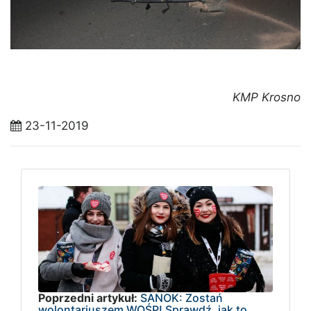
KMP Krosno
23-11-2019
Poprzedni artykuł:
SANOK: Zostań
wolontariuszem WOŚP! Sprawdź, jak to