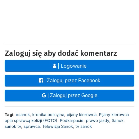
Zaloguj się aby dodać komentarz
| Logowanie
| Zaloguj przez Facebook
| Zaloguj przez Google
Tagi:
esanok
,
kronika policyjna
,
pijany kierowca
,
Pijany kierowca
opla sprawcą kolizji (FOTO)
,
Podkarpacie
,
prawo jazdy
,
Sanok
,
sanok tv
,
sprawca
,
Telewizja Sanok
,
tv sanok