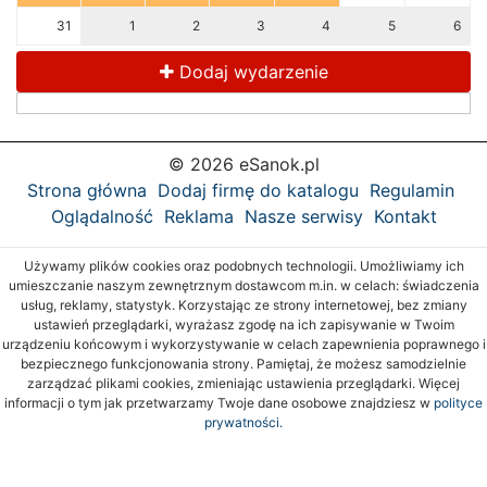
31
1
2
3
4
5
6
Dodaj wydarzenie
© 2026 eSanok.pl
Strona główna
Dodaj firmę do katalogu
Regulamin
Oglądalność
Reklama
Nasze serwisy
Kontakt
Używamy plików cookies oraz podobnych technologii. Umożliwiamy ich
umieszczanie naszym zewnętrznym dostawcom m.in. w celach: świadczenia
usług, reklamy, statystyk. Korzystając ze strony internetowej, bez zmiany
ustawień przeglądarki, wyrażasz zgodę na ich zapisywanie w Twoim
urządzeniu końcowym i wykorzystywanie w celach zapewnienia poprawnego i
bezpiecznego funkcjonowania strony. Pamiętaj, że możesz samodzielnie
zarządzać plikami cookies, zmieniając ustawienia przeglądarki. Więcej
informacji o tym jak przetwarzamy Twoje dane osobowe znajdziesz w
polityce
prywatności.