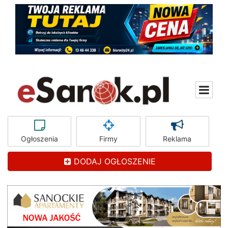
Ogłoszenia
Firmy
Reklama
DODAJ OGŁOSZENIE