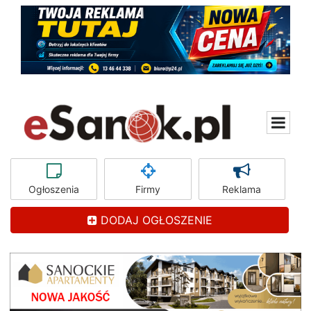
Ogłoszenia
Firmy
Reklama
DODAJ OGŁOSZENIE