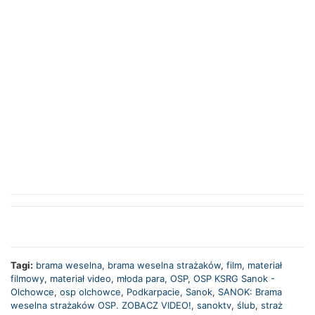
Tagi:
brama weselna
,
brama weselna strażaków
,
film
,
materiał
filmowy
,
materiał video
,
młoda para
,
OSP
,
OSP KSRG Sanok -
Olchowce
,
osp olchowce
,
Podkarpacie
,
Sanok
,
SANOK: Brama
weselna strażaków OSP. ZOBACZ VIDEO!
,
sanoktv
,
ślub
,
straż