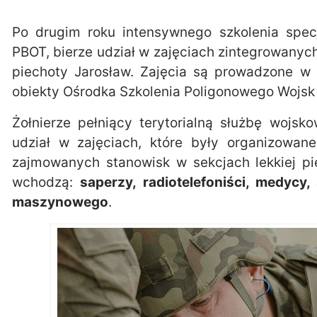
Po drugim roku intensywnego szkolenia specj
PBOT, bierze udział w zajęciach zintegrowanych,
piechoty Jarosław. Zajęcia są prowadzone w
obiekty Ośrodka Szkolenia Poligonowego Wojs
Żołnierze pełniący terytorialną służbę wojsk
udział w zajęciach, które były organizowa
zajmowanych stanowisk w sekcjach lekkiej pi
wchodzą:
saperzy, radiotelefoniści, medycy
maszynowego
.