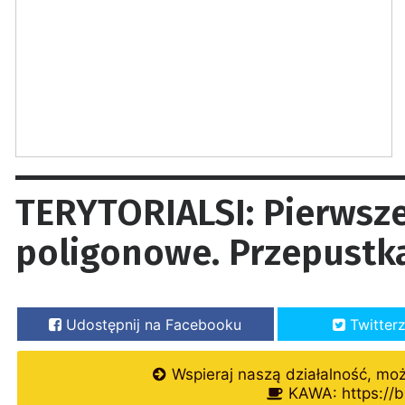
TERYTORIALSI: Pierwsze
poligonowe. Przepustk
Udostępnij na Facebooku
Twitter
Wspieraj naszą działalność, mo
KAWA: https://b