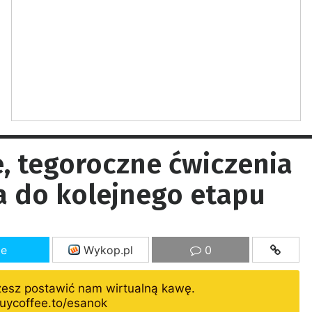
, tegoroczne ćwiczenia
a do kolejnego etapu
ze
Wykop.pl
0
żesz postawić nam wirtualną kawę.
uycoffee.to/esanok