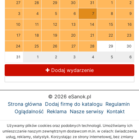
27
28
29
30
31
1
2
3
4
5
6
7
8
9
10
11
12
13
14
15
16
17
18
19
20
21
22
23
24
25
26
27
28
29
30
31
1
2
3
4
5
6
Dodaj wydarzenie
© 2026 eSanok.pl
Strona główna
Dodaj firmę do katalogu
Regulamin
Oglądalność
Reklama
Nasze serwisy
Kontakt
Używamy plików cookies oraz podobnych technologii. Umożliwiamy ich
umieszczanie naszym zewnętrznym dostawcom m.in. w celach: świadczenia
usług, reklamy, statystyk. Korzystając ze strony internetowej, bez zmiany