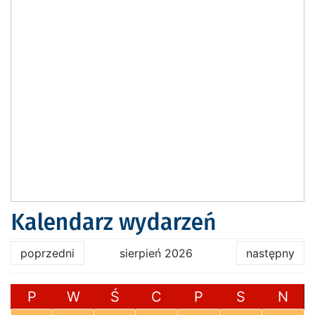
Kalendarz wydarzeń
poprzedni
sierpień 2026
następny
P
W
Ś
C
P
S
N