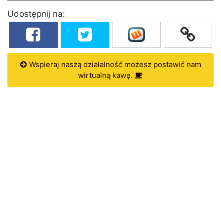
Udostępnij na:
Wspieraj naszą działalność możesz postawić nam
wirtualną kawę.