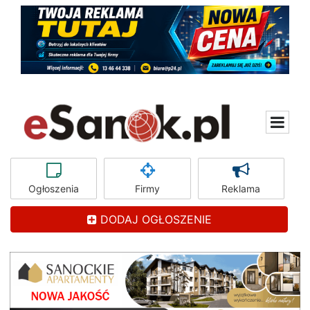
Ogłoszenia
Firmy
Reklama
DODAJ OGŁOSZENIE