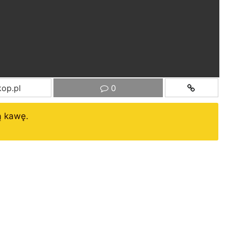
op.pl
0
ą kawę.