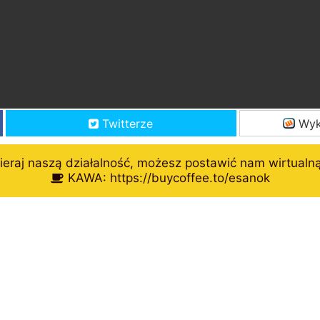
Twitterze
Wyk
eraj naszą działalność, możesz postawić nam wirtualn
KAWA: https://buycoffee.to/esanok