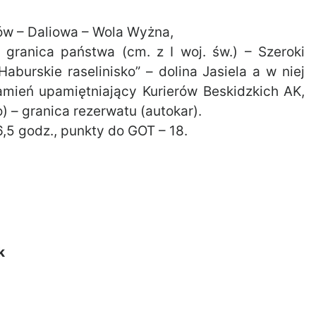
ów – Daliowa – Wola Wyżna,
 granica państwa (cm. z I woj. św.) – Szeroki
aburskie raselinisko” – dolina Jasiela a w niej
 kamień upamiętniający Kurierów Beskidzkich AK,
 – granica rezerwatu (autokar).
6,5 godz., punkty do GOT – 18.
k