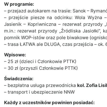
W programie:
– przejazd autokarem na trasie: Sanok – Ryman
– przejście piesze na odcinku: Wola Wyżna –
Jasienik – Kopriwniczna – rezerwat przyrody „H
m.in.: rezerwat przyrody „Źródliska Jasiołki”,
pomnik WOP-istów oraz pole biwakowe (ognisko)
– trasa ŁATWA ale DŁUGA, czas przejścia – ok. 
Wpisowe:
– 25 zł (dzieci i Członkowie PTTK)
– 30 zł (przyszli Członkowie PTTK)
Świadczenia:
– bezpłatna usługa przewodnicka
kol. Zofia Lisi
– transport i ubezpieczenie NNW
Każdy z uczestników powinien posiadać: