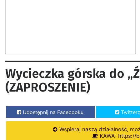
Wycieczka górska do „Ź
(ZAPROSZENIE)
Udostępnij na Facebooku
Twitter
Wspieraj naszą działalność, mo
KAWA: https://b