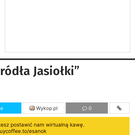
ródła Jasiołki”
ze
Wykop.pl
0
żesz postawić nam wirtualną kawę.
uycoffee.to/esanok