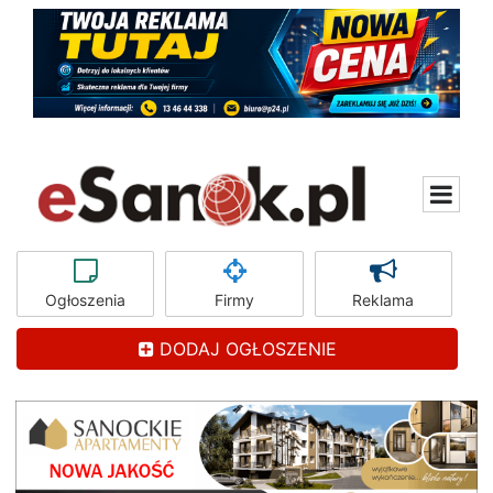
Ogłoszenia
Firmy
Reklama
DODAJ OGŁOSZENIE