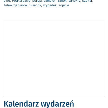
pilot
,
Podkarpacie
,
policja
,
samolot
,
Sanok
,
sanoktv
,
szpital
,
Telewizja Sanok
,
tvsanok
,
wypadek
,
zdjęcie
Kalendarz wydarzeń