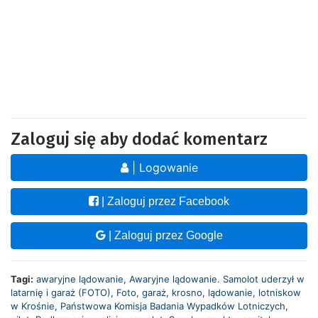
Zaloguj się aby dodać komentarz
| Logowanie
| Zaloguj przez Facebook
| Zaloguj przez Google
Tagi:
awaryjne lądowanie
,
Awaryjne lądowanie. Samolot uderzył w
latarnię i garaż (FOTO)
,
Foto
,
garaż
,
krosno
,
lądowanie
,
lotniskow
w Krośnie
,
Państwowa Komisja Badania Wypadków Lotniczych
,