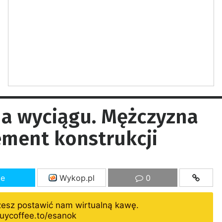
a wyciągu. Mężczyzna
ement konstrukcji
ze
Wykop.pl
0
żesz postawić nam wirtualną kawę.
uycoffee.to/esanok