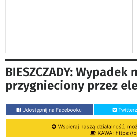
BIESZCZADY: Wypadek n
przygnieciony przez el
Udostępnij na Facebooku
Twitter
Wspieraj naszą działalność, mo
KAWA: https://b