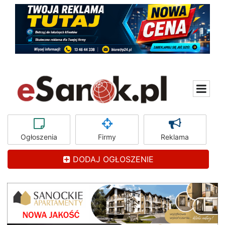
Ogłoszenia
Firmy
Reklama
DODAJ OGŁOSZENIE