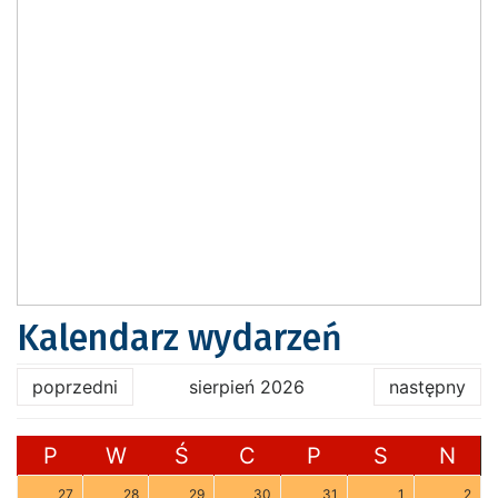
Kalendarz wydarzeń
poprzedni
sierpień 2026
następny
P
W
Ś
C
P
S
N
27
28
29
30
31
1
2