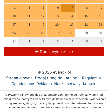
3
4
5
6
7
8
9
10
11
12
13
14
15
16
17
18
19
20
21
22
23
24
25
26
27
28
29
30
31
1
2
3
4
5
6
Dodaj wydarzenie
© 2026 eSanok.pl
Strona główna
Dodaj firmę do katalogu
Regulamin
Oglądalność
Reklama
Nasze serwisy
Kontakt
Używamy plików cookies oraz podobnych technologii. Umożliwiamy ich
umieszczanie naszym zewnętrznym dostawcom m.in. w celach: świadczenia
usług, reklamy, statystyk. Korzystając ze strony internetowej, bez zmiany
ustawień przeglądarki, wyrażasz zgodę na ich zapisywanie w Twoim