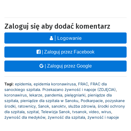
Zaloguj się aby dodać komentarz
| Logowanie
| Zaloguj przez Facebook
| Zaloguj przez Google
Tagi:
epidemia
,
epidemia koronawirusa
,
FRAC
,
FRAC dla
sanockiego szpitala. Przekazano żywność i napoje (ZDJĘCIA)
,
koronawirus
,
lekarze
,
pandemia
,
pielęgniarki
,
pieniądze dla
szpitala
,
pieniądze dla szpitala w Sanoku
,
Podkarpacie
,
pozyskane
środki
,
ratownicy
,
Sanok
,
sanoktv
,
służba zdrowia
,
środki ochrony
dla szpitala
,
szpital
,
Telewizja Sanok
,
tvsanok
,
video
,
wirus
,
żywność dla medyków
,
żywność dla szpitala
,
żywność i napoje