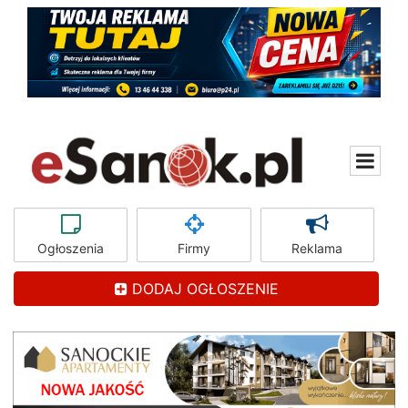
Ogłoszenia
Firmy
Reklama
DODAJ OGŁOSZENIE