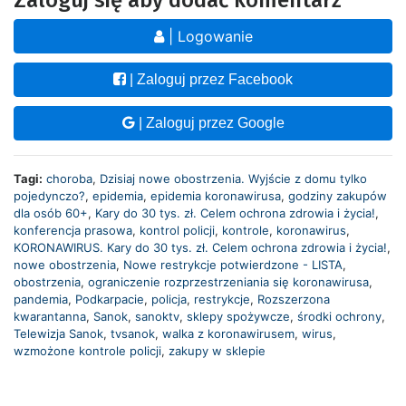
| Logowanie
| Zaloguj przez Facebook
| Zaloguj przez Google
Tagi:
choroba
,
Dzisiaj nowe obostrzenia. Wyjście z domu tylko
pojedynczo?
,
epidemia
,
epidemia koronawirusa
,
godziny zakupów
dla osób 60+
,
Kary do 30 tys. zł. Celem ochrona zdrowia i życia!
,
konferencja prasowa
,
kontrol policji
,
kontrole
,
koronawirus
,
KORONAWIRUS. Kary do 30 tys. zł. Celem ochrona zdrowia i życia!
,
nowe obostrzenia
,
Nowe restrykcje potwierdzone - LISTA
,
obostrzenia
,
ograniczenie rozprzestrzeniania się koronawirusa
,
pandemia
,
Podkarpacie
,
policja
,
restrykcje
,
Rozszerzona
kwarantanna
,
Sanok
,
sanoktv
,
sklepy spożywcze
,
środki ochrony
,
Telewizja Sanok
,
tvsanok
,
walka z koronawirusem
,
wirus
,
wzmożone kontrole policji
,
zakupy w sklepie