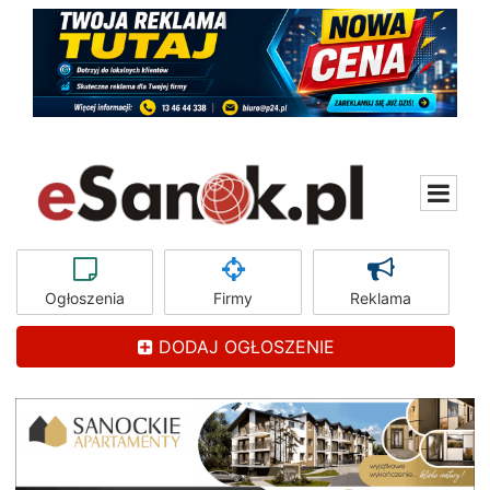
Ogłoszenia
Firmy
Reklama
DODAJ OGŁOSZENIE