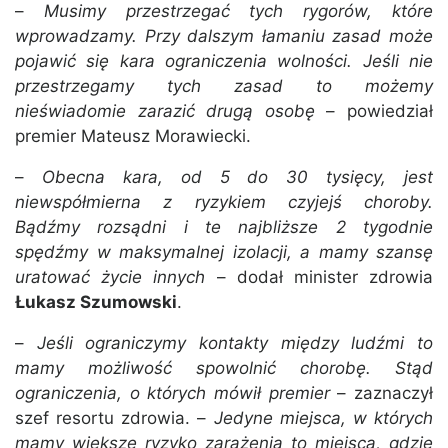
–
Musimy przestrzegać tych rygorów, które
wprowadzamy. Przy dalszym łamaniu zasad może
pojawić się kara ograniczenia wolności. Jeśli nie
przestrzegamy tych zasad to możemy
nieświadomie zarazić drugą osobę
– powiedział
premier Mateusz Morawiecki.
–
Obecna kara, od 5 do 30 tysięcy, jest
niewspółmierna z ryzykiem czyjejś choroby.
Bądźmy rozsądni i te najbliższe 2 tygodnie
spędźmy w maksymalnej izolacji, a mamy szansę
uratować życie innych
– dodał minister zdrowia
Łukasz Szumowski
.
–
Jeśli ograniczymy kontakty między ludźmi to
mamy możliwość spowolnić chorobę. Stąd
ograniczenia, o których mówił premier
– zaznaczył
szef resortu zdrowia. –
Jedyne miejsca, w których
mamy większe ryzyko zarażenia to miejsca, gdzie