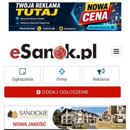
Ogłoszenia
Firmy
Reklama
DODAJ OGŁOSZENIE