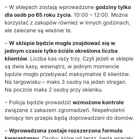
– W sklepach zostają wprowadzone
godziny tylko
dla osób po 65 roku życia
. 10:00 – 12:00. Można
korzystać z zakupów również w innych godzinach,
ale zalecane są właśnie te.
–
W sklepie będzie mogła znajdować się w
jednym czasie tylko ściśle określona liczba
klientów
. Liczba kas razy trzy. Czyli jeżeli w sklepie
są dwie kasy, wewnątrz, w jednym momencie
będzie mogło przebywać maksymalnie 6 klientów.
Na targowisku – maks 3 osoby na jeden stragan.
Na poczcie maks 2 osoby przy okienku.
– Policja będzie prowadzić
wzmożone kontrole
związane z zakazem zgromadzeń. Niepełnoletni
łamiący ten przepis będą doprowadzani do domów.
–
Wprowadzona zostaje rozszerzona formuła
kwarantanny
. Osoby, które od teraz, będą wracały