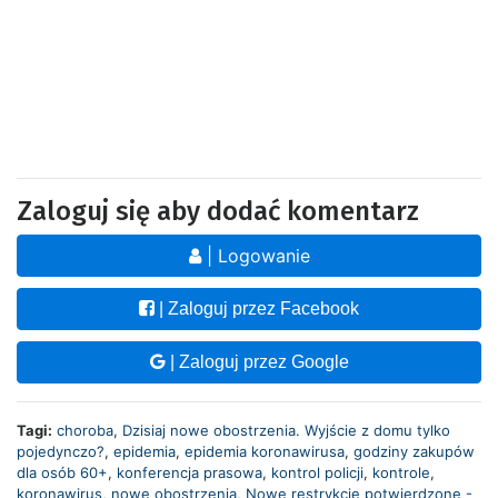
Zaloguj się aby dodać komentarz
| Logowanie
| Zaloguj przez Facebook
| Zaloguj przez Google
Tagi:
choroba
,
Dzisiaj nowe obostrzenia. Wyjście z domu tylko
pojedynczo?
,
epidemia
,
epidemia koronawirusa
,
godziny zakupów
dla osób 60+
,
konferencja prasowa
,
kontrol policji
,
kontrole
,
koronawirus
,
nowe obostrzenia
,
Nowe restrykcje potwierdzone -