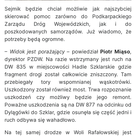
Sejmik będzie chciał możliwie jak najszybciej
skierować pomoc zarówno do Podkarpackiego
Zarządu Dróg Wojewódzkich, jak i do
poszkodowanych samorządów. Już wiadomo, że
potrzeby będą ogromne.
– Widok jest porażający –
powiedział
Piotr Miąso
,
dyrektor PZDW. Na razie wstrzymany jest ruch na
DW 835 w miejscowości Hadle Szklarskie gdzie
fragment drogi został całkowicie zniszczony. Tam
przebiegały tory wspomnianej wąskotrówki.
Uszkodzony został również most. Trwa rozpoznanie
uszkodzeń czy możliwy będzie jego remont.
Poważne uszkodzenia są na DW 877 na odcinku od
Dylągówki do Szklar, gdzie osunęła się część jedni i
ruch odbywa się wahadłowo.
Na tej samej drodze w Woli Rafałowskiej jest