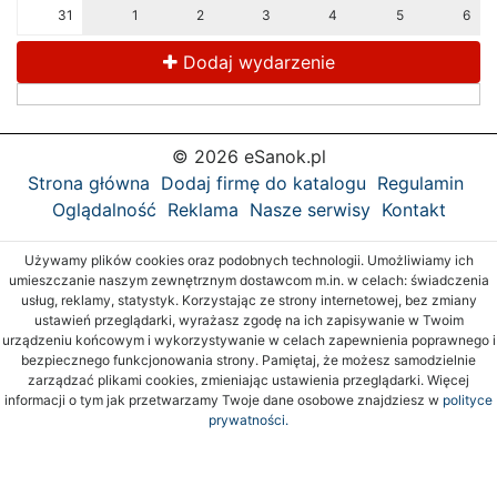
31
1
2
3
4
5
6
Dodaj wydarzenie
© 2026 eSanok.pl
Strona główna
Dodaj firmę do katalogu
Regulamin
Oglądalność
Reklama
Nasze serwisy
Kontakt
Używamy plików cookies oraz podobnych technologii. Umożliwiamy ich
umieszczanie naszym zewnętrznym dostawcom m.in. w celach: świadczenia
usług, reklamy, statystyk. Korzystając ze strony internetowej, bez zmiany
ustawień przeglądarki, wyrażasz zgodę na ich zapisywanie w Twoim
urządzeniu końcowym i wykorzystywanie w celach zapewnienia poprawnego i
bezpiecznego funkcjonowania strony. Pamiętaj, że możesz samodzielnie
zarządzać plikami cookies, zmieniając ustawienia przeglądarki. Więcej
informacji o tym jak przetwarzamy Twoje dane osobowe znajdziesz w
polityce
prywatności.