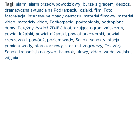
Tagi:
alarm
,
alarm przeciwpowodziowy
,
burze z gradem
,
deszcz
,
dramatyczna sytuacja na Podkarpaciu
,
działki
,
film
,
Foto
,
fotorelacja
,
intensywne opady deszczu
,
materiał filmowy
,
materiał
video
,
materiały video
,
Podkarpacie
,
podtopienia
,
podtopione
domy
,
Potężny żywioł! ZDJĘCIA obrazujące ogrom zniszczeń
,
powiat leżajski
,
powiat niżański
,
powiat przeworski
,
powiat
rzeszowski
,
powódź
,
poziom wody
,
Sanok
,
sanoktv
,
stacja
pomiaru wody
,
stan alarmowy
,
stan ostrzegawczy
,
Telewizja
Sanok
,
transmisja na żywo
,
tvsanok
,
ulewy
,
video
,
woda
,
wojsko
,
zdjęcia