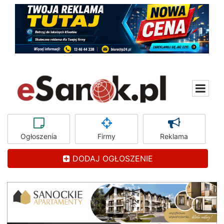
Ogłoszenia
Firmy
Reklama
DODAJ OGŁOSZENIE