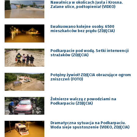
Nawałnica w okolicach Jasła i Krosna.
Zalane ulice, podtopienia! (VIDEO)
Ewakuowano kolejne osoby. 6500
mieszkańców bez prądu (ZDJĘCIA)
Podkarpacie pod wodą. Setki interwencji
strażaków (ZDJĘCIA)
Potężny żywioł! ZDJĘCIA obrazujące ogrom
zniszczeń (FOTO)
Żołnierze walczą z powodziami na
Podkarpaciu (ZDJĘCIA)
Dramatyczna sytuacja na Podkarpaciu.
Woda sieje spustoszenie (VIDEO, ZDJĘCIA)