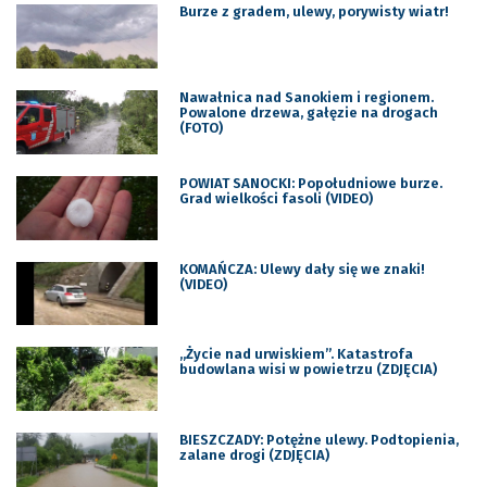
Burze z gradem, ulewy, porywisty wiatr!
Nawałnica nad Sanokiem i regionem.
Powalone drzewa, gałęzie na drogach
(FOTO)
POWIAT SANOCKI: Popołudniowe burze.
Grad wielkości fasoli (VIDEO)
KOMAŃCZA: Ulewy dały się we znaki!
(VIDEO)
„Życie nad urwiskiem”. Katastrofa
budowlana wisi w powietrzu (ZDJĘCIA)
BIESZCZADY: Potężne ulewy. Podtopienia,
zalane drogi (ZDJĘCIA)