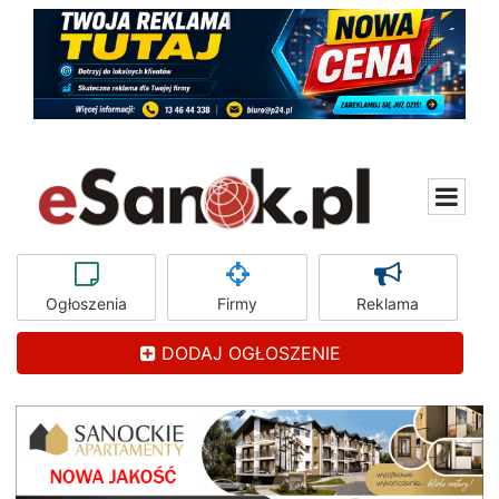
Ogłoszenia
Firmy
Reklama
DODAJ OGŁOSZENIE