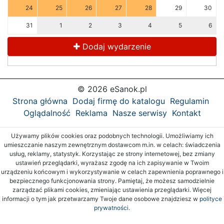
24
25
26
27
28
29
30
31
1
2
3
4
5
6
Dodaj wydarzenie
© 2026 eSanok.pl
Strona główna
Dodaj firmę do katalogu
Regulamin
Oglądalność
Reklama
Nasze serwisy
Kontakt
Używamy plików cookies oraz podobnych technologii. Umożliwiamy ich
umieszczanie naszym zewnętrznym dostawcom m.in. w celach: świadczenia
usług, reklamy, statystyk. Korzystając ze strony internetowej, bez zmiany
ustawień przeglądarki, wyrażasz zgodę na ich zapisywanie w Twoim
urządzeniu końcowym i wykorzystywanie w celach zapewnienia poprawnego i
bezpiecznego funkcjonowania strony. Pamiętaj, że możesz samodzielnie
zarządzać plikami cookies, zmieniając ustawienia przeglądarki. Więcej
informacji o tym jak przetwarzamy Twoje dane osobowe znajdziesz w
polityce
prywatności.