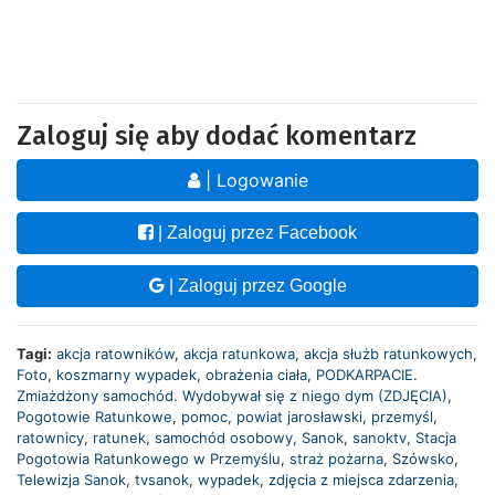
Zaloguj się aby dodać komentarz
| Logowanie
| Zaloguj przez Facebook
| Zaloguj przez Google
Tagi:
akcja ratowników
,
akcja ratunkowa
,
akcja służb ratunkowych
,
Foto
,
koszmarny wypadek
,
obrażenia ciała
,
PODKARPACIE.
Zmiażdżony samochód. Wydobywał się z niego dym (ZDJĘCIA)
,
Pogotowie Ratunkowe
,
pomoc
,
powiat jarosławski
,
przemyśl
,
ratownicy
,
ratunek
,
samochód osobowy
,
Sanok
,
sanoktv
,
Stacja
Pogotowia Ratunkowego w Przemyślu
,
straż pożarna
,
Szówsko
,
Telewizja Sanok
,
tvsanok
,
wypadek
,
zdjęcia z miejsca zdarzenia
,