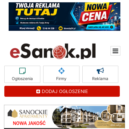
Ogłoszenia
Firmy
Reklama
DODAJ OGŁOSZENIE