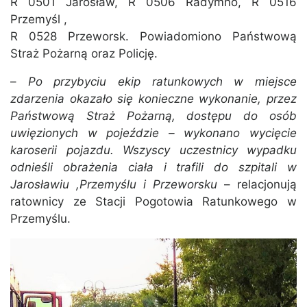
R 0501 Jarosław, R 0506 Radymno, R 0516
Przemyśl ,
R 0528 Przeworsk. Powiadomiono Państwową
Straż Pożarną oraz Policję.
–
Po przybyciu ekip ratunkowych w miejsce
zdarzenia okazało się konieczne wykonanie, przez
Państwową Straż Pożarną, dostępu do osób
uwięzionych w pojeździe – wykonano wycięcie
karoserii pojazdu. Wszyscy uczestnicy wypadku
odnieśli obrażenia ciała i trafili do szpitali w
Jarosławiu ,Przemyślu i Przeworsku
– relacjonują
ratownicy ze Stacji Pogotowia Ratunkowego w
Przemyślu.