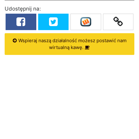
Udostępnij na:
Wspieraj naszą działalność możesz postawić nam
wirtualną kawę.