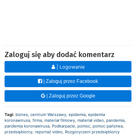
Zaloguj się aby dodać komentarz
| Logowanie
| Zaloguj przez Facebook
| Zaloguj przez Google
Tagi:
biznes
,
centrum Warszawy
,
epidemia
,
epidemia
koronawirusa
,
firma
,
materiał filmowy
,
materiał video
,
pandemia
,
pandemia koronawirusa
,
Podkarpacie
,
pomoc
,
pomoc państwa
,
przedsiębiorcy
,
reportaż video
,
Rozgoryczeni przedsiębiorcy