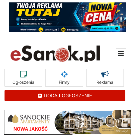
Ogłoszenia
Firmy
Reklama
DODAJ OGŁOSZENIE