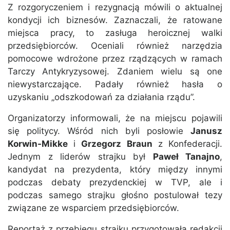
Z rozgoryczeniem i rezygnacją mówili o aktualnej
kondycji ich biznesów. Zaznaczali, że ratowane
miejsca pracy, to zasługa heroicznej walki
przedsiębiorców. Oceniali również narzędzia
pomocowe wdrożone przez rządzących w ramach
Tarczy Antykryzysowej. Zdaniem wielu są one
niewystarczające. Padały również hasła o
uzyskaniu „odszkodowań za działania rządu”.
Organizatorzy informowali, że na miejscu pojawili
się politycy. Wśród nich byli posłowie
Janusz
Korwin-Mikke
i
Grzegorz Braun
z Konfederacji.
Jednym z liderów strajku był
Paweł Tanajno
,
kandydat na prezydenta, który między innymi
podczas debaty prezydenckiej w TVP, ale i
podczas samego strajku głośno postulował tezy
związane ze wsparciem przedsiębiorców.
Reportaż z przebiegu strajku przygotowała redakcji