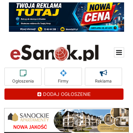
Ogłoszenia
Firmy
Reklama
DODAJ OGŁOSZENIE