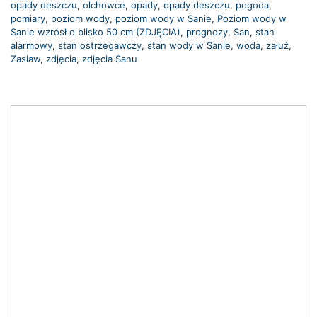
opady deszczu
,
olchowce
,
opady
,
opady deszczu
,
pogoda
,
pomiary
,
poziom wody
,
poziom wody w Sanie
,
Poziom wody w
Sanie wzrósł o blisko 50 cm (ZDJĘCIA)
,
prognozy
,
San
,
stan
alarmowy
,
stan ostrzegawczy
,
stan wody w Sanie
,
woda
,
załuż
,
Zasław
,
zdjęcia
,
zdjęcia Sanu