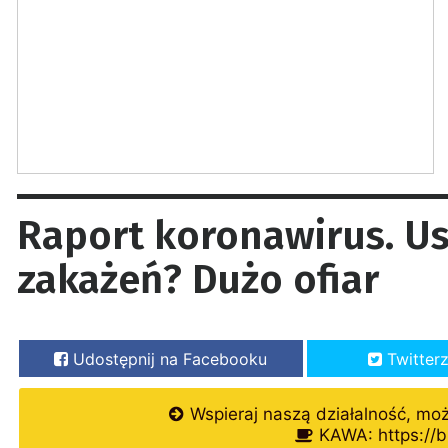
Raport koronawirus. Us
zakażeń? Dużo ofiar
Udostępnij na Facebooku
Twitter
Wspieraj naszą działalność, mo
KAWA: https://b