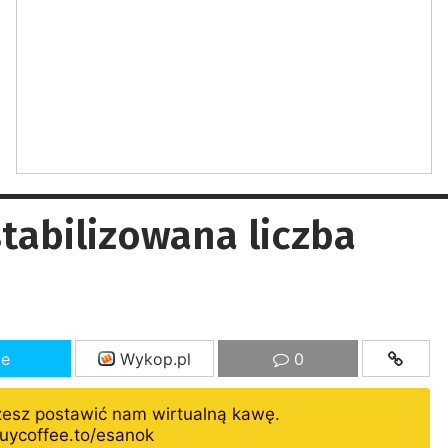
tabilizowana liczba
ze
Wykop.pl
0
żesz postawić nam wirtualną kawę.
uycoffee.to/esanok