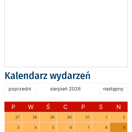
Kalendarz wydarzeń
poprzedni
sierpień 2026
następny
P
W
Ś
C
P
S
N
27
28
29
30
31
1
2
3
4
5
6
7
8
9