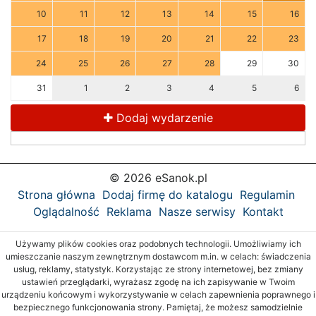
10
11
12
13
14
15
16
17
18
19
20
21
22
23
24
25
26
27
28
29
30
31
1
2
3
4
5
6
Dodaj wydarzenie
© 2026 eSanok.pl
Strona główna
Dodaj firmę do katalogu
Regulamin
Oglądalność
Reklama
Nasze serwisy
Kontakt
Używamy plików cookies oraz podobnych technologii. Umożliwiamy ich
umieszczanie naszym zewnętrznym dostawcom m.in. w celach: świadczenia
usług, reklamy, statystyk. Korzystając ze strony internetowej, bez zmiany
ustawień przeglądarki, wyrażasz zgodę na ich zapisywanie w Twoim
urządzeniu końcowym i wykorzystywanie w celach zapewnienia poprawnego i
bezpiecznego funkcjonowania strony. Pamiętaj, że możesz samodzielnie