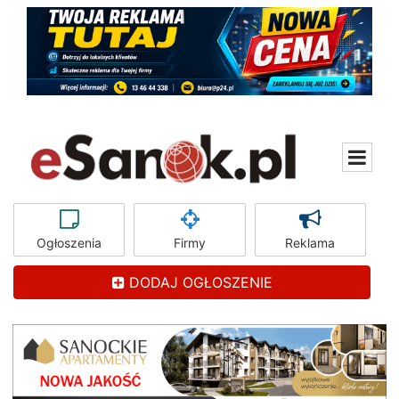
Ogłoszenia
Firmy
Reklama
DODAJ OGŁOSZENIE