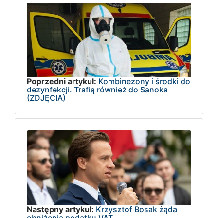
Poprzedni artykuł:
Kombinezony i środki do
dezynfekcji. Trafią również do Sanoka
(ZDJĘCIA)
Następny artykuł:
Krzysztof Bosak żąda
obniżenia podatku VAT