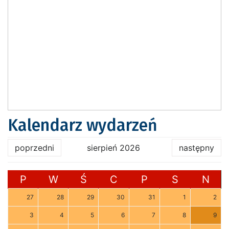
Kalendarz wydarzeń
poprzedni
sierpień 2026
następny
P
W
Ś
C
P
S
N
27
28
29
30
31
1
2
3
4
5
6
7
8
9