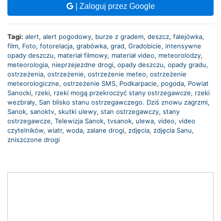
| Zaloguj przez Google
Tagi:
alert
,
alert pogodowy
,
burze z gradem
,
deszcz
,
falejówka
,
film
,
Foto
,
fotorelacja
,
grabówka
,
grad
,
Gradobicie
,
intensywne
opady deszczu
,
materiał filmowy
,
materiał video
,
meteorolodzy
,
meteorologia
,
nieprzejezdne drogi
,
opady deszczu
,
opady gradu
,
ostrzeżenia
,
ostrzeżenie
,
ostrzeżenie meteo
,
ostrzeżenie
meteorologiczne
,
ostrzeżenie SMS
,
Podkarpacie
,
pogoda
,
Powiat
Sanocki
,
rzeki
,
rzeki mogą przekroczyć stany ostrzegawcze
,
rzeki
wezbrały
,
San blisko stanu ostrzegawczego. Dziś znowu zagrzmi
,
Sanok
,
sanoktv
,
skutki ulewy
,
stan ostrzegawczy
,
stany
ostrzegawcze
,
Telewizja Sanok
,
tvsanok
,
ulewa
,
video
,
video
czytelników
,
wiatr
,
woda
,
zalane drogi
,
zdjęcia
,
zdjęcia Sanu
,
zniszczone drogi