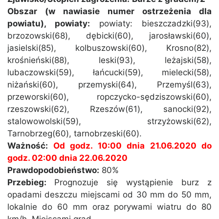
Obszar (w nawiasie numer ostrzeżenia dla
powiatu), powiaty:
powiaty: bieszczadzki(93),
brzozowski(68), dębicki(60), jarosławski(60),
jasielski(85), kolbuszowski(60), Krosno(82),
krośnieński(88), leski(93), leżajski(58),
lubaczowski(59), łańcucki(59), mielecki(58),
niżański(60), przemyski(64), Przemyśl(63),
przeworski(60), ropczycko-sędziszowski(60),
rzeszowski(62), Rzeszów(61), sanocki(92),
stalowowolski(59), strzyżowski(62),
Tarnobrzeg(60), tarnobrzeski(60).
Ważność:
Od godz. 10:00 dnia 21.06.2020 do
godz. 02:00 dnia 22.06.2020
Prawdopodobieństwo:
80%
Przebieg:
Prognozuje się wystąpienie burz z
opadami deszczu miejscami od 30 mm do 50 mm,
lokalnie do 60 mm oraz porywami wiatru do 80
km/h. Miejscami grad.