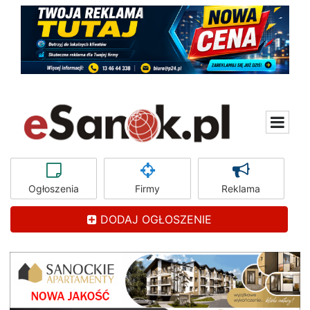
Ogłoszenia
Firmy
Reklama
DODAJ OGŁOSZENIE