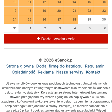
10
11
12
13
14
15
16
17
18
19
20
21
22
23
24
25
26
27
28
29
30
31
1
2
3
4
5
6
Dodaj wydarzenie
© 2026 eSanok.pl
Strona główna
Dodaj firmę do katalogu
Regulamin
Oglądalność
Reklama
Nasze serwisy
Kontakt
Używamy plików cookies oraz podobnych technologii. Umożliwiamy ich
umieszczanie naszym zewnętrznym dostawcom m.in. w celach: świadczenia
usług, reklamy, statystyk. Korzystając ze strony internetowej, bez zmiany
ustawień przeglądarki, wyrażasz zgodę na ich zapisywanie w Twoim
urządzeniu końcowym i wykorzystywanie w celach zapewnienia poprawnego i
bezpiecznego funkcjonowania strony. Pamiętaj, że możesz samodzielnie
zarządzać plikami cookies, zmieniając ustawienia przeglądarki. Więcej