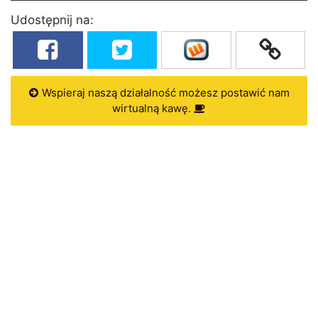
Udostępnij na:
Wspieraj naszą działalność możesz postawić nam
wirtualną kawę.