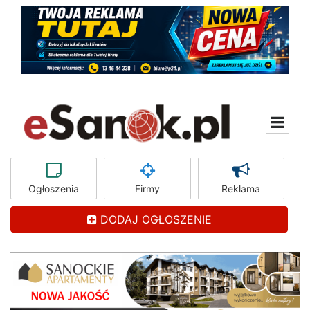
Ogłoszenia
Firmy
Reklama
DODAJ OGŁOSZENIE