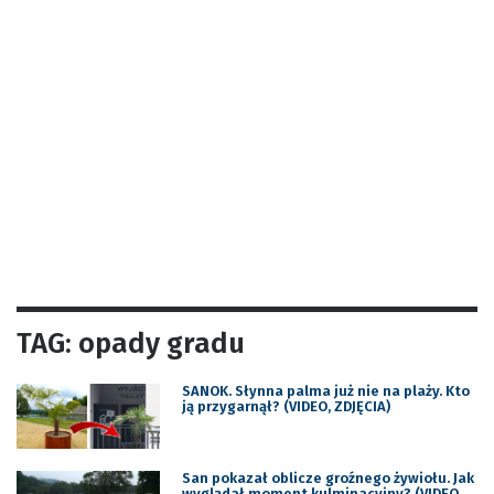
TAG: opady gradu
SANOK. Słynna palma już nie na plaży. Kto
ją przygarnął? (VIDEO, ZDJĘCIA)
San pokazał oblicze groźnego żywiołu. Jak
wyglądał moment kulminacyjny? (VIDEO,