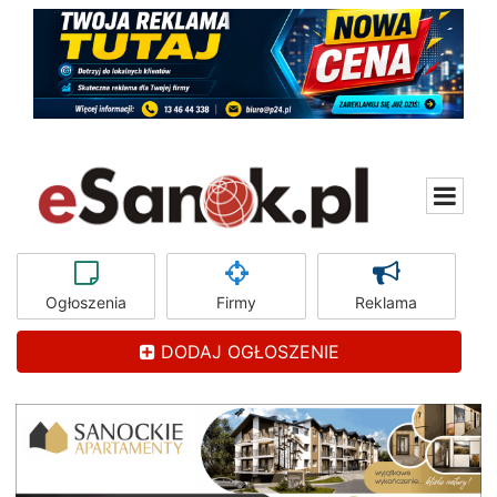
Ogłoszenia
Firmy
Reklama
DODAJ OGŁOSZENIE