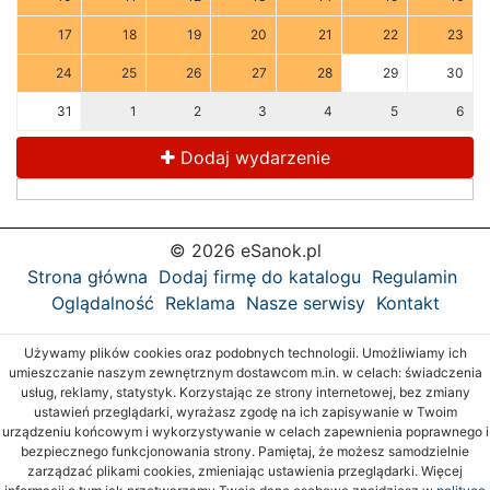
17
18
19
20
21
22
23
24
25
26
27
28
29
30
31
1
2
3
4
5
6
Dodaj wydarzenie
© 2026 eSanok.pl
Strona główna
Dodaj firmę do katalogu
Regulamin
Oglądalność
Reklama
Nasze serwisy
Kontakt
Używamy plików cookies oraz podobnych technologii. Umożliwiamy ich
umieszczanie naszym zewnętrznym dostawcom m.in. w celach: świadczenia
usług, reklamy, statystyk. Korzystając ze strony internetowej, bez zmiany
ustawień przeglądarki, wyrażasz zgodę na ich zapisywanie w Twoim
urządzeniu końcowym i wykorzystywanie w celach zapewnienia poprawnego i
bezpiecznego funkcjonowania strony. Pamiętaj, że możesz samodzielnie
zarządzać plikami cookies, zmieniając ustawienia przeglądarki. Więcej