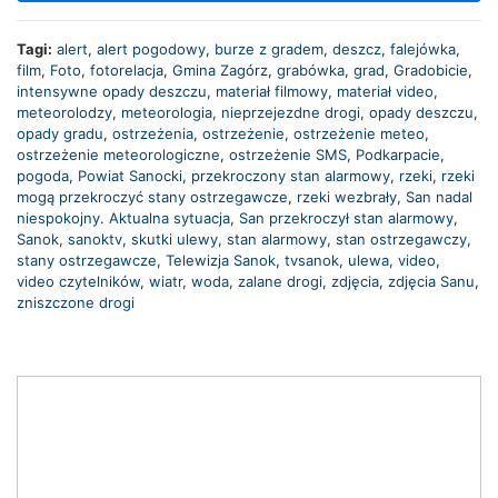
Tagi:
alert
,
alert pogodowy
,
burze z gradem
,
deszcz
,
falejówka
,
film
,
Foto
,
fotorelacja
,
Gmina Zagórz
,
grabówka
,
grad
,
Gradobicie
,
intensywne opady deszczu
,
materiał filmowy
,
materiał video
,
meteorolodzy
,
meteorologia
,
nieprzejezdne drogi
,
opady deszczu
,
opady gradu
,
ostrzeżenia
,
ostrzeżenie
,
ostrzeżenie meteo
,
ostrzeżenie meteorologiczne
,
ostrzeżenie SMS
,
Podkarpacie
,
pogoda
,
Powiat Sanocki
,
przekroczony stan alarmowy
,
rzeki
,
rzeki
mogą przekroczyć stany ostrzegawcze
,
rzeki wezbrały
,
San nadal
niespokojny. Aktualna sytuacja
,
San przekroczył stan alarmowy
,
Sanok
,
sanoktv
,
skutki ulewy
,
stan alarmowy
,
stan ostrzegawczy
,
stany ostrzegawcze
,
Telewizja Sanok
,
tvsanok
,
ulewa
,
video
,
video czytelników
,
wiatr
,
woda
,
zalane drogi
,
zdjęcia
,
zdjęcia Sanu
,
zniszczone drogi