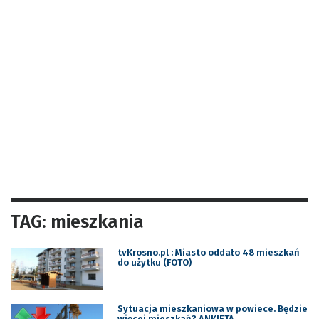
TAG: mieszkania
tvKrosno.pl : Miasto oddało 48 mieszkań
do użytku (FOTO)
Sytuacja mieszkaniowa w powiece. Będzie
więcej mieszkań? ANKIETA