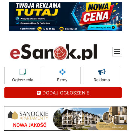
Ogłoszenia
Firmy
Reklama
DODAJ OGŁOSZENIE