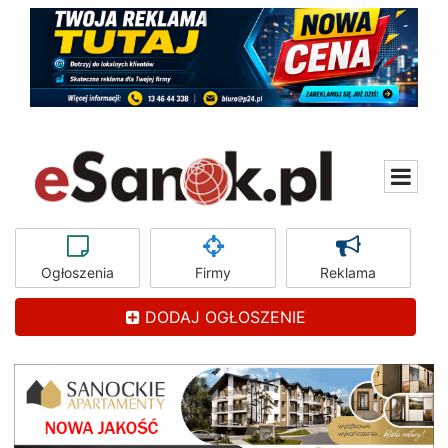
Ogłoszenia
Firmy
Reklama
DODAJ OGŁOSZENIE