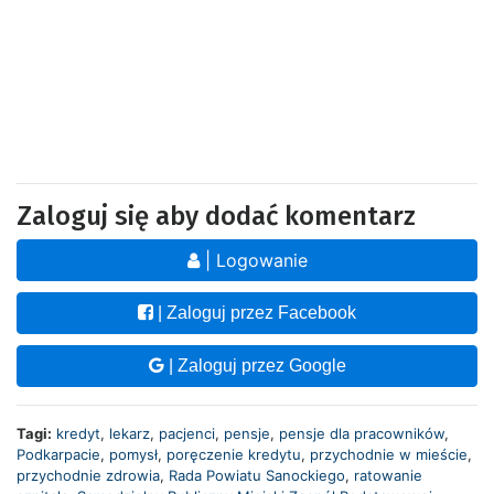
Zaloguj się aby dodać komentarz
| Logowanie
| Zaloguj przez Facebook
| Zaloguj przez Google
Tagi:
kredyt
,
lekarz
,
pacjenci
,
pensje
,
pensje dla pracowników
,
Podkarpacie
,
pomysł
,
poręczenie kredytu
,
przychodnie w mieście
,
przychodnie zdrowia
,
Rada Powiatu Sanockiego
,
ratowanie