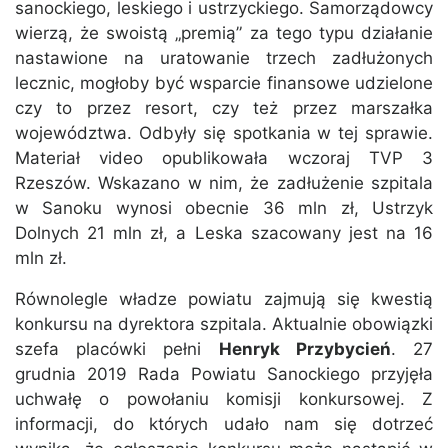
sanockiego, leskiego i ustrzyckiego. Samorządowcy
wierzą, że swoistą „premią” za tego typu działanie
nastawione na uratowanie trzech zadłużonych
lecznic, mogłoby być wsparcie finansowe udzielone
czy to przez resort, czy też przez marszałka
województwa. Odbyły się spotkania w tej sprawie.
Materiał video opublikowała wczoraj TVP 3
Rzeszów. Wskazano w nim, że zadłużenie szpitala
w Sanoku wynosi obecnie 36 mln zł, Ustrzyk
Dolnych 21 mln zł, a Leska szacowany jest na 16
mln zł.
Równolegle władze powiatu zajmują się kwestią
konkursu na dyrektora szpitala. Aktualnie obowiązki
szefa placówki pełni
Henryk Przybycień
. 27
grudnia 2019 Rada Powiatu Sanockiego przyjęła
uchwałę o powołaniu komisji konkursowej. Z
informacji, do których udało nam się dotrzeć