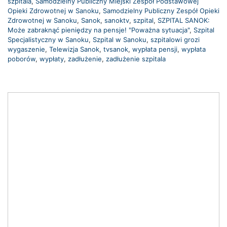
szpitala
,
Samodzielny Publiczny Miejski Zespół Podstawowej
Opieki Zdrowotnej w Sanoku
,
Samodzielny Publiczny Zespół Opieki
Zdrowotnej w Sanoku
,
Sanok
,
sanoktv
,
szpital
,
SZPITAL SANOK:
Może zabraknąć pieniędzy na pensje! "Poważna sytuacja"
,
Szpital
Specjalistyczny w Sanoku
,
Szpital w Sanoku
,
szpitalowi grozi
wygaszenie
,
Telewizja Sanok
,
tvsanok
,
wypłata pensji
,
wypłata
poborów
,
wypłaty
,
zadłużenie
,
zadłużenie szpitala