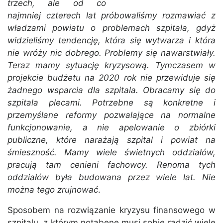
trzech, ale od co
najmniej czterech lat próbowaliśmy rozmawiać z
władzami powiatu o problemach szpitala, gdyż
widzieliśmy tendencję, która się wytwarza i która
nie wróży nic dobrego. Problemy się nawarstwiały.
Teraz mamy sytuację kryzysową. Tymczasem w
projekcie budżetu na 2020 rok nie przewiduje się
żadnego wsparcia dla szpitala. Obracamy się do
szpitala plecami. Potrzebne są konkretne i
przemyślane reformy pozwalające na normalne
funkcjonowanie, a nie apelowanie o zbiórki
publiczne, które narażają szpital i powiat na
śmieszność. Mamy wiele świetnych oddziałów,
pracują tam cenieni fachowcy. Renoma tych
oddziałów była budowana przez wiele lat. Nie
można tego zrujnować
.
Sposobem na rozwiązanie kryzysu finansowego w
szpitalu, z którym notabene musi sobie radzić wiele