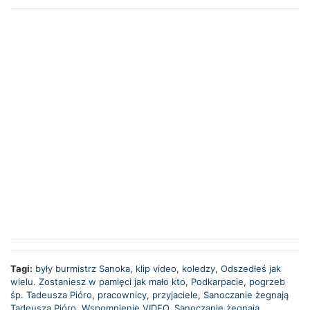
Tagi:
były burmistrz Sanoka
,
klip video
,
koledzy
,
Odszedłeś jak
wielu. Zostaniesz w pamięci jak mało kto
,
Podkarpacie
,
pogrzeb
śp. Tadeusza Pióro
,
pracownicy
,
przyjaciele
,
Sanoczanie żegnają
Tadeusza Pióro. Wspomnienie VIDEO
,
Sanoczanie żegnają