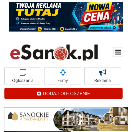
Ogłoszenia
Firmy
Reklama
DODAJ OGŁOSZENIE