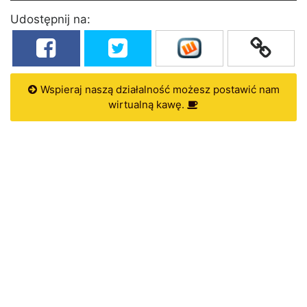
Udostępnij na:
Wspieraj naszą działalność możesz postawić nam
wirtualną kawę.