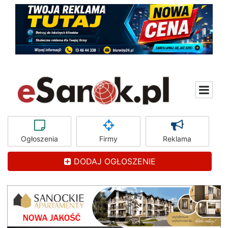
Ogłoszenia
Firmy
Reklama
DODAJ OGŁOSZENIE