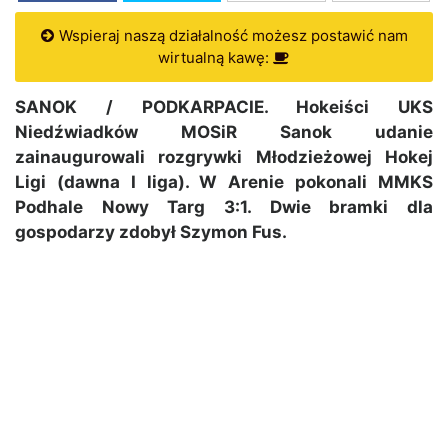
Wspieraj naszą działalność możesz postawić nam
wirtualną kawę:
SANOK / PODKARPACIE. Hokeiści UKS
Niedźwiadków MOSiR Sanok udanie
zainaugurowali rozgrywki Młodzieżowej Hokej
Ligi (dawna I liga). W Arenie pokonali MMKS
Podhale Nowy Targ 3:1. Dwie bramki dla
gospodarzy zdobył Szymon Fus.