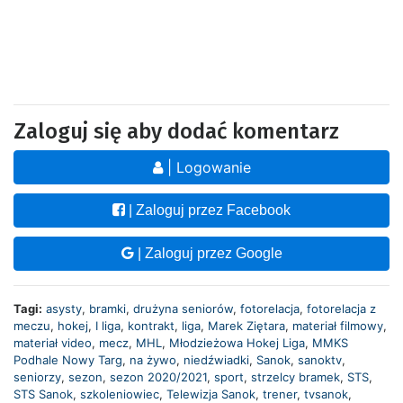
Zaloguj się aby dodać komentarz
| Logowanie
| Zaloguj przez Facebook
| Zaloguj przez Google
Tagi:
asysty
,
bramki
,
drużyna seniorów
,
fotorelacja
,
fotorelacja z
meczu
,
hokej
,
I liga
,
kontrakt
,
liga
,
Marek Ziętara
,
materiał filmowy
,
materiał video
,
mecz
,
MHL
,
Młodzieżowa Hokej Liga
,
MMKS
Podhale Nowy Targ
,
na żywo
,
niedźwiadki
,
Sanok
,
sanoktv
,
seniorzy
,
sezon
,
sezon 2020/2021
,
sport
,
strzelcy bramek
,
STS
,
STS Sanok
,
szkoleniowiec
,
Telewizja Sanok
,
trener
,
tvsanok
,