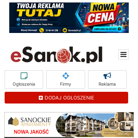
Ogłoszenia
Firmy
Reklama
DODAJ OGŁOSZENIE