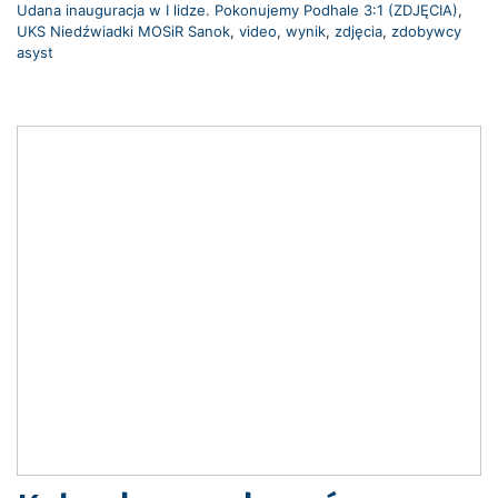
Udana inauguracja w I lidze. Pokonujemy Podhale 3:1 (ZDJĘCIA)
,
UKS Niedźwiadki MOSiR Sanok
,
video
,
wynik
,
zdjęcia
,
zdobywcy
asyst