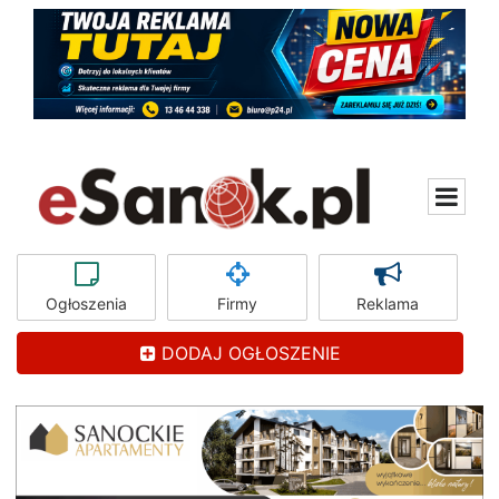
Ogłoszenia
Firmy
Reklama
DODAJ OGŁOSZENIE