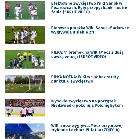
Efektowne zwycięstwo WIKI Sanok w
Pisarowcach. Były przepychanki i ostre
faule (SKRÓT VIDEO)
Pierwsza porażka WIKI Sanok. Markowce
wygrywają u siebie 2:1
PIŁKA: 11 bramek na WIKI! Mecz z dużą
dawką emocji (SKRÓT VIDEO)
PIŁKA NOŻNA: WIKI wciąż bez straty
punktu. 6 zwycięstwo
Wysokie zwycięstwo na początek.
Niedźwiadki pokonują Polonię Bytom
WIKI znów wygrywa. Mecz przy nowej
trybunie i debiut 15-latka (ZDJĘCIA)