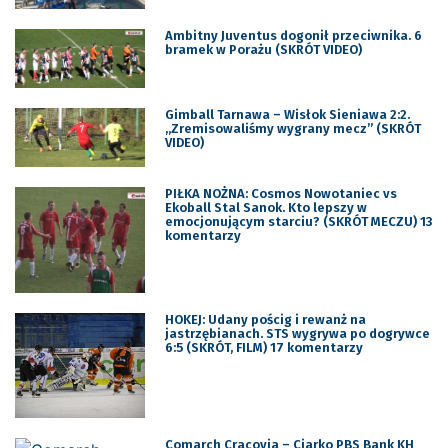
Ambitny Juventus dogonił przeciwnika. 6
bramek w Porażu (SKRÓT VIDEO)
Gimball Tarnawa – Wisłok Sieniawa 2:2.
„Zremisowaliśmy wygrany mecz” (SKRÓT
VIDEO)
PIŁKA NOŻNA: Cosmos Nowotaniec vs
Ekoball Stal Sanok. Kto lepszy w
emocjonującym starciu? (SKRÓT MECZU) 13
komentarzy
HOKEJ: Udany pościg i rewanż na
jastrzębianach. STS wygrywa po dogrywce
6:5 (SKRÓT, FILM) 17 komentarzy
Comarch Cracovia – Ciarko PBS Bank KH