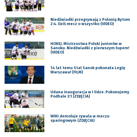
Niedźwiadki przegrywają z Polonią Bytom
2:4. Dziś mecz o wszystko (VIDEO)
HOKEJ. Mistrzostwa Polski juniorów w
Sanoku. Niedźwiadki z pierwszym łupem!
(VIDEO)
14 lat temu Stal Sanok pokonała Legię
Warszawa! (FILM)
Udana inauguracja w I lidze. Pokonujemy
Podhale 3:1 (ZDJĘCIA)
WIKI demoluje rywala w meczu
sparingowym (ZDJĘCIA)